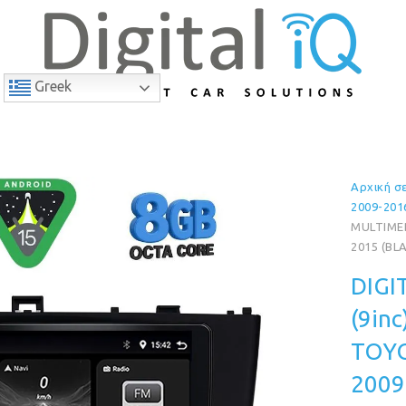
Greek
Αρχική σ
10% Έκπτωση
2009-201
MULTIMED
2015 (BL
DIGI
(9in
TOYO
2009