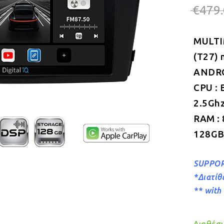
€
479
MULTI
(T27)
ANDROI
CPU : 
2.5Gh
RAM :
128GB
SUPPOR
*Διατίθ
** with