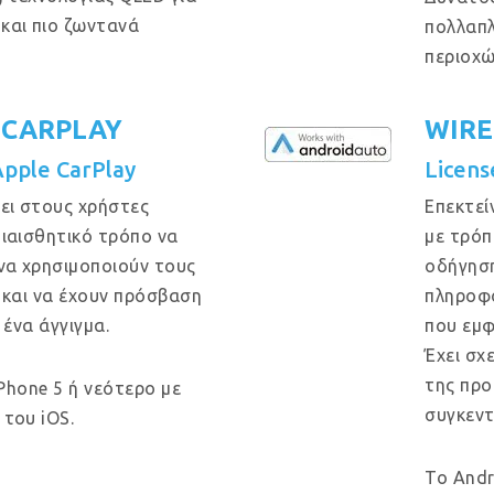
και πιο ζωντανά
πολλαπλ
περιοχώ
 CARPLAY
WIRE
Apple CarPlay
Licens
ει στους χρήστες
Επεκτεί
ιαισθητικό τρόπο να
με τρόπ
να χρησιμοποιούν τους
οδήγηση
 και να έχουν πρόσβαση
πληροφο
 ένα άγγιγμα.
που εμφ
Έχει σχ
της προ
iPhone 5 ή νεότερο με
συγκεντ
του iOS.
Το Andr