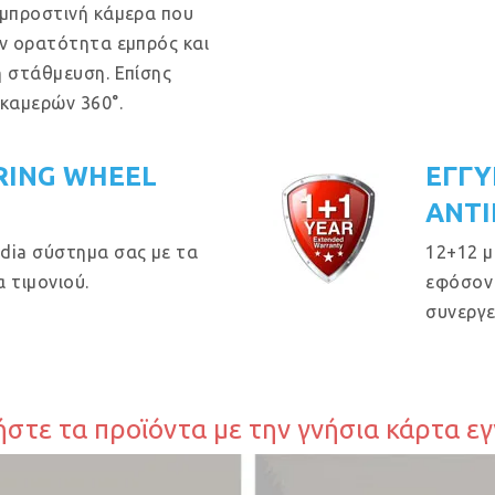
 μπροστινή κάμερα που
ην ορατότητα εμπρός και
η στάθμευση. Επίσης
 καμερών 360°.
RING WHEEL
ΕΓΓΥ
ΑΝΤΙ
dia σύστημα σας με τα
12+12 μ
 τιμονιού.
εφόσον 
συνεργε
στε τα προϊόντα με την γνήσια κάρτα ε