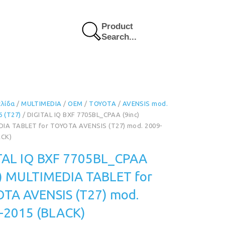
Product
Search...
ελίδα
/
MULTIMEDIA
/
OEM
/
TOYOTA
/
AVENSIS mod.
6 (T27)
/ DIGITAL IQ BXF 7705BL_CPAA (9inc)
IA TABLET for TOYOTA AVENSIS (T27) mod. 2009-
ACK)
TAL IQ BXF 7705BL_CPAA
c) MULTIMEDIA TABLET for
TA AVENSIS (T27) mod.
-2015 (BLACK)