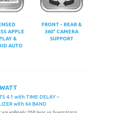
ENSED
FRONT - REAR &
SS APPLE
360° CAMERA
PLAY &
SUPPORT
ID AUTO
 WATT
S 4.1 with TIME DELAY –
IZER with 64 BAND
 και καθαρός DSP ήχος με δυνατότητα