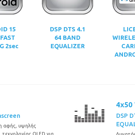
ID 15
DSP DTS 4.1
LIC
 FAST
64 BAND
WIRELE
G 2sec
EQUALIZER
CAR
ANDRO
4x50
hscreen
DSP DT
EQUAL
η αφής, υψηλής
, τεχνολογίας QLED για
Δυνατός