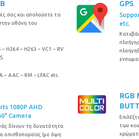
GB
GPS
Suppo
ές σας και απολαύστε τα
etc.
 στην οθόνη του
Κατεβά
πλοήγησ
 – H264 – H263 – VC1 – RV
πλοηγηθ
S.
ενσωμα
 – AAC – RM – LFAC etc.
RGB 
BUT
orts 1080P AHD
60° Camera
Επιλέξτ
των κου
σάς δίνουν τη δυνατότητα
χρώματα
α οπισθοπορείας (με όψη