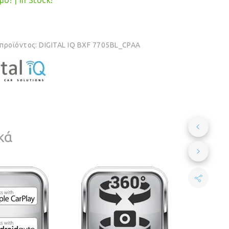
ο! | In Stock!
 προϊόντος:
DIGITAL IQ BXF 7705BL_CPAA
κά