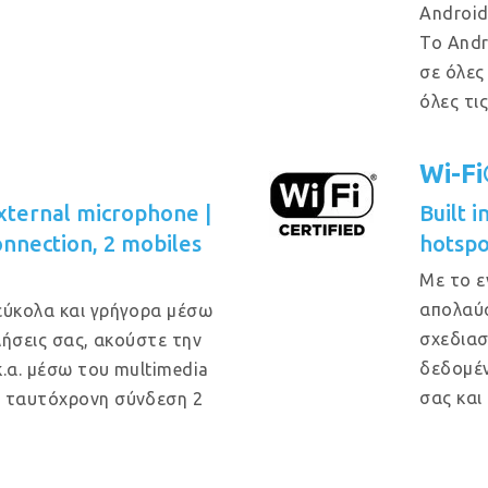
Android
Το Andr
σε όλες
όλες τι
Wi-F
xternal microphone |
Built 
onnection, 2 mobiles
hotspo
Με το ε
απολαύσ
εύκολα και γρήγορα μέσω
σχεδιασ
κλήσεις σας, ακούστε την
δεδομέν
κ.α. μέσω του multimedia
σας και
ι ταυτόχρονη σύνδεση 2