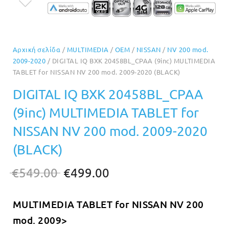
Αρχική σελίδα
/
MULTIMEDIA
/
OEM
/
NISSAN
/
NV 200 mod.
2009-2020
/ DIGITAL IQ BXK 20458BL_CPAA (9inc) MULTIMEDIA
TABLET for NISSAN NV 200 mod. 2009-2020 (BLACK)
DIGITAL IQ BXK 20458BL_CPAA
(9inc) MULTIMEDIA TABLET for
NISSAN NV 200 mod. 2009-2020
(BLACK)
Original
Η
€
549.00
€
499.00
price
τρέχουσα
MULTIMEDIA TABLET for
NISSAN NV 200
was:
τιμή
mod. 2009>
€549.00.
είναι: