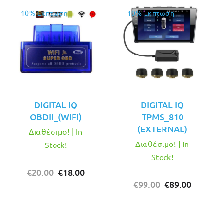
10% Έκπτωση
10% Έκπτωση
DIGITAL IQ
DIGITAL IQ
OBDII_(WIFI)
TPMS_810
(EXTERNAL)
Διαθέσιμο! | In
Διαθέσιμο! | In
Stock!
Stock!
Original
Η
€
20.00
€
18.00
price
τρέχουσα
Original
Η
€
99.00
€
89.00
was:
τιμή
price
τρέχο
€20.00.
είναι:
was:
τιμή