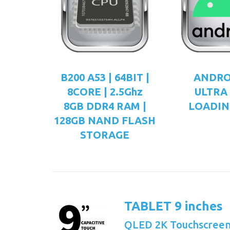
B200 A53 | 64BIT |
ANDRO
8CORE | 2.5Ghz
ULTRA
8GB DDR4 RAM |
LOADIN
128GB NAND FLASH
STORAGE
TABLET 9 inches
QLED 2K Touchscree