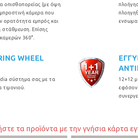
α οπισθοπορείας (με όψη
πλοήγησ
 μπροστινή κάμερα που
πλοηγηθ
ην ορατότητα εμπρός και
ενσωμα
η στάθμευση. Επίσης
 καμερών 360°.
RING WHEEL
ΕΓΓΥ
ΑΝΤΙ
dia σύστημα σας με τα
12+12 μ
 τιμονιού.
εφόσον 
συνεργε
στε τα προϊόντα με την γνήσια κάρτα ε