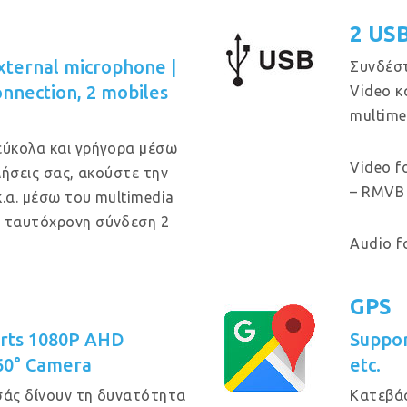
2 US
xternal microphone |
Συνδέστ
onnection, 2 mobiles
Video κ
multime
εύκολα και γρήγορα μέσω
Video f
κλήσεις σας, ακούστε την
– RMVB 
κ.α. μέσω του multimedia
ι ταυτόχρονη σύνδεση 2
Audio f
GPS
orts 1080P AHD
Suppo
60° Camera
etc.
σάς δίνουν τη δυνατότητα
Κατεβά