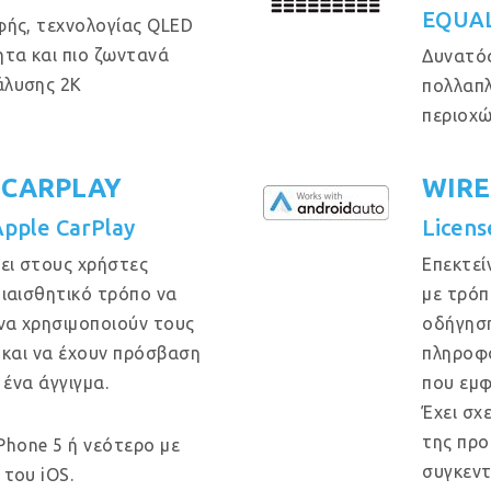
EQUAL
φής, τεχνολογίας QLED
τα και πιο ζωντανά
Δυνατός
άλυσης 2Κ
πολλαπλ
περιοχώ
 CARPLAY
WIRE
Apple CarPlay
Licens
ει στους χρήστες
Επεκτεί
ιαισθητικό τρόπο να
με τρόπ
να χρησιμοποιούν τους
οδήγηση
 και να έχουν πρόσβαση
πληροφο
 ένα άγγιγμα.
που εμφ
Έχει σχ
της προ
iPhone 5 ή νεότερο με
συγκεντ
του iOS.