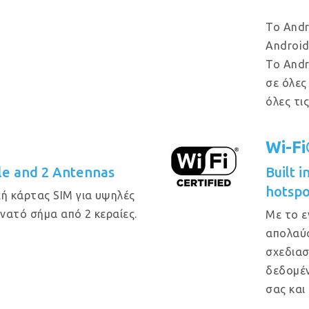
Το Andr
Android
Το Andr
σε όλες
όλες τι
Wi-F
e and 2 Antennas
Built 
hotspo
ή κάρτας SIM για υψηλές
υνατό σήμα από 2 κεραίες.
Με το ε
απολαύσ
σχεδιασ
δεδομέν
σας και