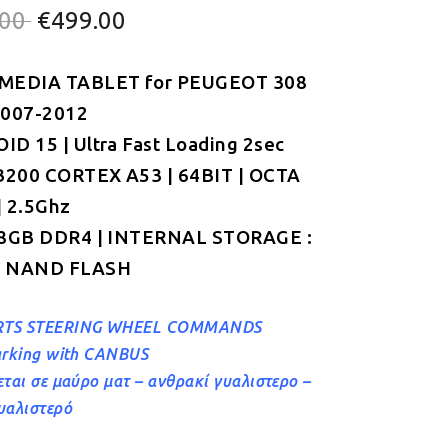
Original
Η
.00
€
499.00
price
τρέχουσα
MEDIA TABLET for
was:
τιμή
PEUGEOT 308
2007-2012
€549.00.
είναι:
D 15 | Ultra Fast Loading 2sec
€499.00.
B200 CORTEX A53 | 64BIT | OCTA
 2.5Ghz
 8GB DDR4 | INTERNAL STORAGE :
 NAND FLASH
TS STEERING WHEEL COMMANDS
arking with CANBUS
εται σε μαύρο ματ – ανθρακί γυαλιστερο –
υαλιστερό