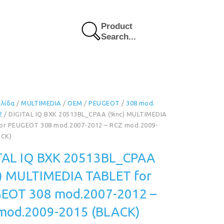
Product
Search...
ελίδα
/
MULTIMEDIA
/
OEM
/
PEUGEOT
/
308 mod.
2
/ DIGITAL IQ BXK 20513BL_CPAA (9inc) MULTIMEDIA
or PEUGEOT 308 mod.2007-2012 – RCZ mod.2009-
ACK)
TAL IQ BXK 20513BL_CPAA
c) MULTIMEDIA TABLET for
EOT 308 mod.2007-2012 –
mod.2009-2015 (BLACK)