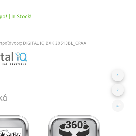
ο! | In Stock!
 προϊόντος:
DIGITAL IQ BXK 20513BL_CPAA
κά