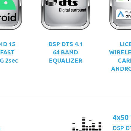
ID 15
DSP DTS 4.1
LIC
 FAST
64 BAND
WIRELE
G 2sec
EQUALIZER
CAR
ANDRO
4x50
n
DSP DT