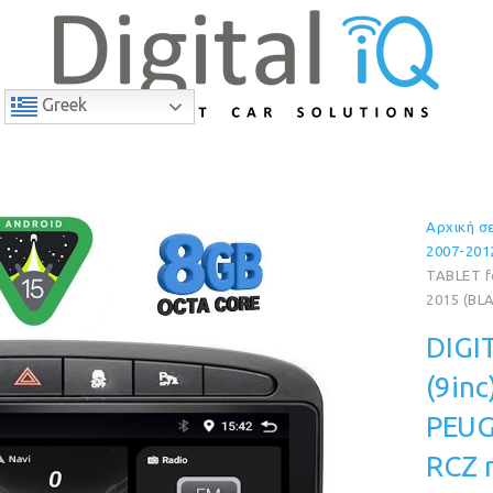
Greek
Αρχική σ
9% Έκπτωση
2007-201
TABLET f
2015 (BL
DIGI
(9in
PEUG
RCZ 