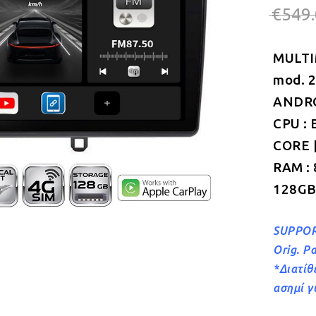
€
549
MULTI
mod. 
ANDROI
CPU : 
CORE |
RAM :
128GB
SUPPOR
Orig. P
*Διατίθ
ασημί γ