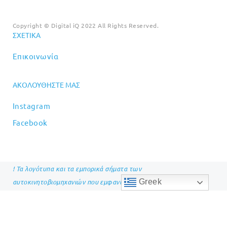
Copyright © Digital iQ 2022 All Rights Reserved.
ΣΧΕΤΙΚΆ
Επικοινωνία
ΑΚΟΛΟΥΘΉΣΤΕ ΜΑΣ
Instagram
Facebook
! Τα λογότυπα και τα εμπορικά σήματα των
αυτοκινητοβιομηχανιών που εμφανίζονται στην ιστοσελίδα μας,
Greek
αποτελούν ιδιοκτησία των αντίστοιχων κατασκευαστών !
Optimized by Seraphinite Accelerator