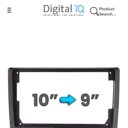
Product
Search...
12% Έκπτωση