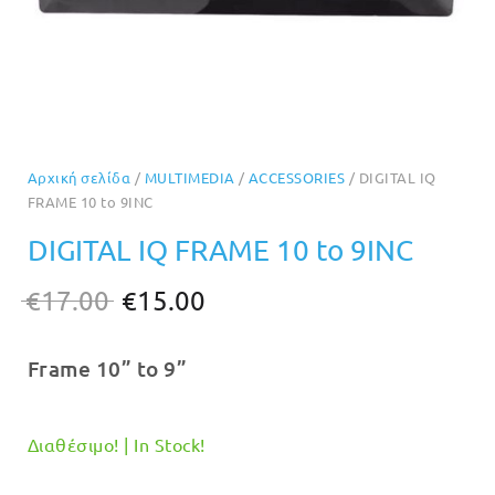
Αρχική σελίδα
/
MULTIMEDIA
/
ACCESSORIES
/ DIGITAL IQ
FRAME 10 to 9INC
DIGITAL IQ FRAME 10 to 9INC
Original
Η
€
17.00
€
15.00
price
τρέχουσα
Frame 10” to 9”
was:
τιμή
€17.00.
είναι:
€15.00.
Διαθέσιμο! | In Stock!