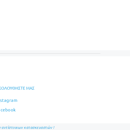
ΚΟΛΟΥΘΉΣΤΕ ΜΑΣ
nstagram
acebook
ων αντίστοιχων κατασκευαστών !