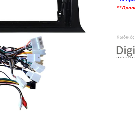
**
Προσο
Κωδικός 