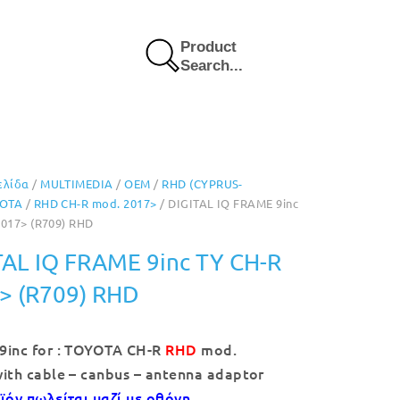
Product
Search...
ελίδα
/
MULTIMEDIA
/
OEM
/
RHD (CYPRUS-
OTA
/
RHD CH-R mod. 2017>
/ DIGITAL IQ FRAME 9inc
2017> (R709) RHD
TAL IQ FRAME 9inc TY CH-R
> (R709) RHD
9inc for : TOYOTA CH-R
RHD
mod.
ith cable – canbus – antenna adaptor
ϊόν πωλείται μαζί με οθόνη