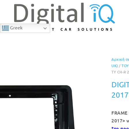
Greek
Αρχική σ
UK)
/
TOY
TY CH-R 
DIGI
2017
FRAME 
2017> w
*το προ