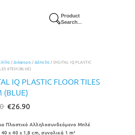
Product
Search...
ελίδα
/
Διάφορα
/
Δάπεδα
/ DIGITAL IQ PLASTIC
LES 6TEM (BLUE)
TAL IQ PLASTIC FLOOR TILES
 (BLUE)
Original
Η
90
€
26.90
price
τρέχουσα
χια Πλαστικό Αλληλοσυνδεόμενο Μπλέ
was:
τιμή
40 x 40 x 1,8 cm, συνολικά 1 m²