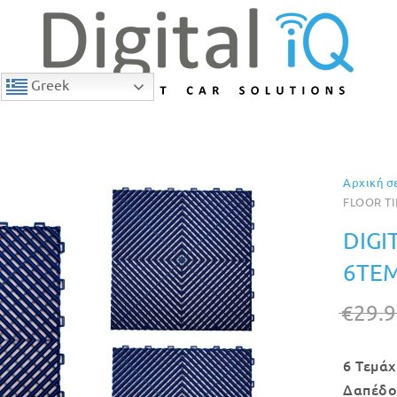
Greek
Αρχική σ
10% Έκπτωση
FLOOR TI
DIGI
6TEM
€
29.
6 Τεμά
Δαπέδο 