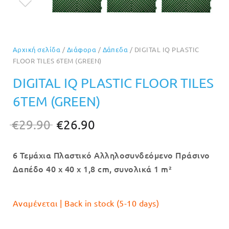
Αρχική σελίδα
/
Διάφορα
/
Δάπεδα
/ DIGITAL IQ PLASTIC
FLOOR TILES 6TEM (GREEN)
DIGITAL IQ PLASTIC FLOOR TILES
6TEM (GREEN)
Original
Η
€
29.90
€
26.90
price
τρέχουσα
6 Τεμάχια Πλαστικό Αλληλοσυνδεόμενο Πράσινο
was:
τιμή
Δαπέδο 40 x 40 x 1,8 cm, συνολικά 1 m²
€29.90.
είναι:
€26.90.
Αναμένεται | Back in stock (5-10 days)