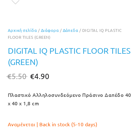
Αρχική σελίδα
/
Διάφορα
/
Δάπεδα
/ DIGITAL IQ PLASTIC
FLOOR TILES (GREEN)
DIGITAL IQ PLASTIC FLOOR TILES
(GREEN)
Original
Η
€
5.50
€
4.90
price
τρέχουσα
Πλαστικό Αλληλοσυνδεόμενο Πράσινο Δαπέδο 40
was:
τιμή
x 40 x 1,8 cm
€5.50.
είναι:
€4.90.
Αναμένεται | Back in stock (5-10 days)