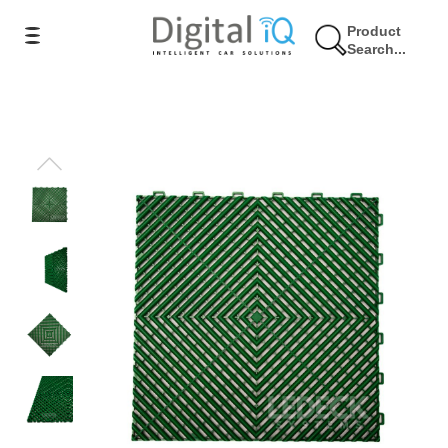
Product
Search...
11% Έκπτωση