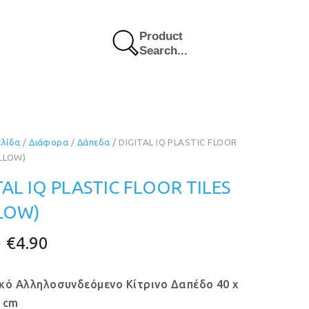
Product
Search...
ελίδα
/
Διάφορα
/
Δάπεδα
/ DIGITAL IQ PLASTIC FLOOR
ELLOW)
TAL IQ PLASTIC FLOOR TILES
LOW)
Original
Η
€
4.90
price
τρέχουσα
κό Αλληλοσυνδεόμενο Κίτρινο Δαπέδο 40 x
was:
τιμή
8 cm