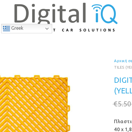
Greek
Αρχική σ
11% Έκπτωση
TILES (Y
DIGI
(YEL
€
5.50
Πλαστι
40 x 1,