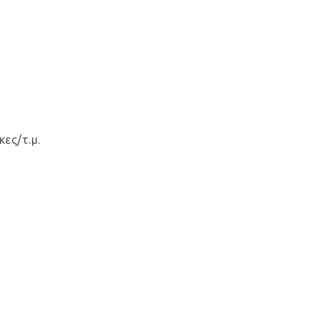
κες/τ.μ.