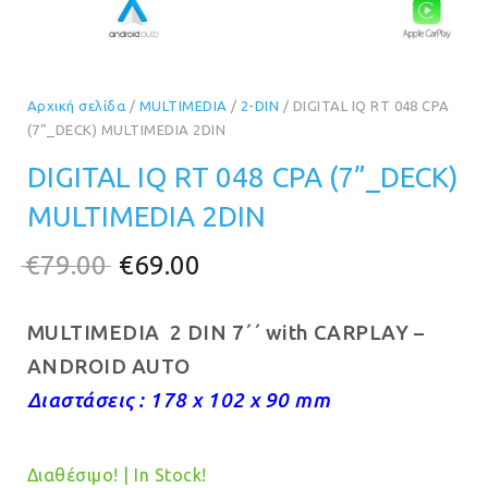
Αρχική σελίδα
/
MULTIMEDIA
/
2-DIN
/ DIGITAL IQ RT 048 CPA
(7”_DECK) MULTIMEDIA 2DIN
DIGITAL IQ RT 048 CPA (7”_DECK)
MULTIMEDIA 2DIN
Original
Η
€
79.00
€
69.00
price
τρέχουσα
MULTIMEDIA 2 DIN 7΄΄ with CARPLAY –
was:
τιμή
ANDROID AUTO
€79.00.
είναι:
Διαστάσεις : 178 x 102 x 90 mm
€69.00.
Διαθέσιμο! | In Stock!