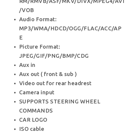
RM/RMVB/ASF/MKV/DIVX/MPEG4/AVI
/VOB
Audio Format:
MP3/WMA/HDCD/OGG/FLAC/ACC/AP
E
Picture Format:
JPEG/GIF/PNG/BMP/CDG
Aux in
Aux out ( front & sub )
Video out for rear headrest
Camera input
SUPPORTS STEERING WHEEL
COMMANDS
CAR LOGO
ISO cable