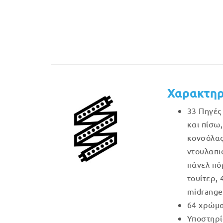
Χαρακτηρ
33 Πηγές
και πίσω
κονσόλας
ντουλαπι
πάνελ πό
τουίτερ,
midrange
64 χρώμα
Υποστηρί