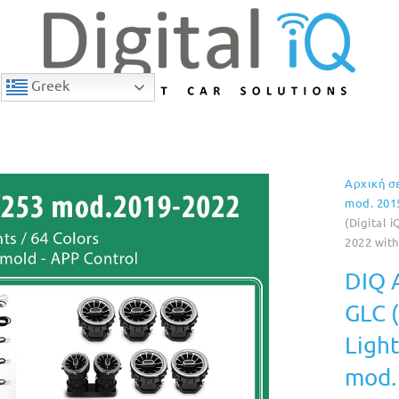
Greek
Αρχική σ
5% Έκπτωση
mod. 201
(Digital 
2022 with
DIQ 
GLC (
Ligh
mod.