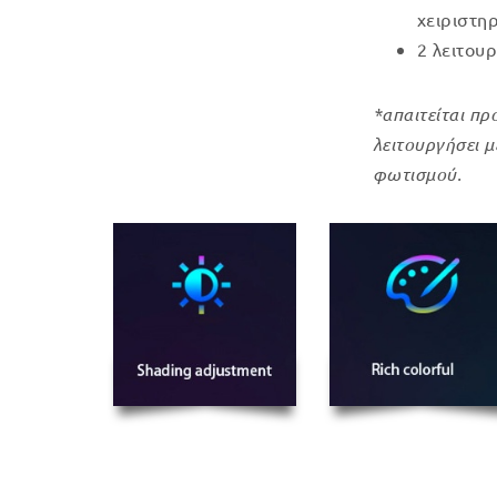
χειριστηρ
2 λειτου
*απαιτείται πρ
λειτουργήσει 
φωτισμού.