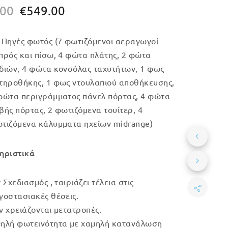
Original
Η
.00
€
549.00
price
τρέχουσα
 Πηγές φωτός (7 φωτιζόμενοι αεραγωγοί
was:
τιμή
πρός και πίσω, 4 φώτα πλάτης, 2 φώτα
€579.00.
είναι:
διών, 4 φώτα κονσόλας ταχυτήτων, 1 φως
€549.00.
τηροθήκης, 1 φως ντουλαπιού αποθήκευσης,
φώτα περιγράμματος πάνελ πόρτας, 4 φώτα
βής πόρτας, 2 φωτιζόμενα τουίτερ, 4
τιζόμενα κάλυμματα ηχείων midrange
)
ηριστικά
r Σχεδιασμός , ταιριάζει τέλεια στις
γοστασιακές θέσεις.
ν χρειάζονται μετατροπές.
ηλή φωτεινότητα με χαμηλή κατανάλωση