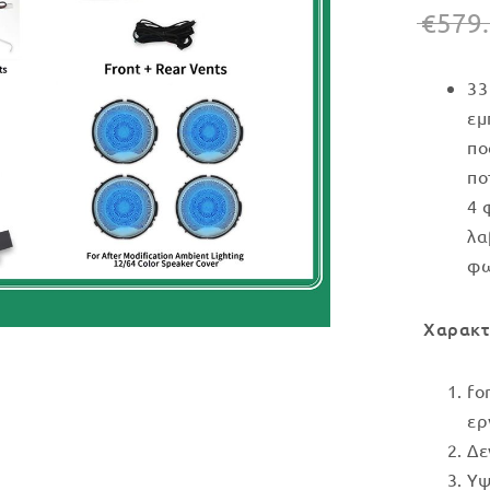
€
579
33
εμ
πο
πο
4 
λα
φω
Χαρακτ
fo
ερ
Δε
Υψ