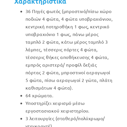
Χαρακτηριστικά
36 Πηγές φωτός
(μπροστινό/πίσω χώρο
ποδιών 4 φώτα, 4 φώτα υποβραχιόνιου,
κεντρική ποτηροθήκη 1 φως, κεντρικό
υποβραχιόνιο 1 φως, πάνω μέρος
ταμπλό 2 φώτα, κάτω μέρος ταμπλό 3
λάμπες, τέσσερις πόρτες 4 φώτα,
τέσσερις θήκες αποθήκευσης 4 φώτα,
εμπρός αριστερά/ προφίλ δεξιάς
πόρτας 2 φώτα, μπροστινοί αεραγωγοί
5 φώτα, πίσω αεραγωγοί 2 γώτα, πλάτη
καθισμάτων 4 φώτα).
64 χρώματα.
Υποστηρίζει χειρισμό μέσω
εργοστασιακού χειριστηρίου.
3 λειτουργίες (σταθερό/πολύχρωμο/
ντεγκραντέ).