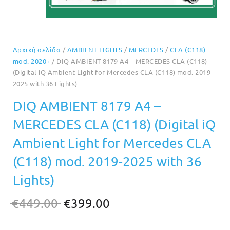
Αρχική σελίδα
/
AMBIENT LIGHTS
/
MERCEDES
/
CLA (C118)
mod. 2020+
/ DIQ AMBIENT 8179 A4 – MERCEDES CLA (C118)
(Digital iQ Ambient Light for Mercedes CLA (C118) mod. 2019-
2025 with 36 Lights)
DIQ AMBIENT 8179 A4 –
MERCEDES CLA (C118) (Digital iQ
Ambient Light for Mercedes CLA
(C118) mod. 2019-2025 with 36
Lights)
Original
Η
€
449.00
€
399.00
price
τρέχουσα