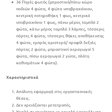
36 Πηγές φωτός
(μπροστινό/πίσω χώρο
was:
τιμή
ποδιών 4 φώτα, 4 φώτα υποβραχιόνιου,
€449.00.
είναι:
κεντρική ποτηροθήκη 1 φως, κεντρικό
€399.00.
υποβραχιόνιο 1 φως, πάνω μέρος ταμπλό 2
φώτα, κάτω μέρος ταμπλό 3 λάμπες, τέσσερις
πόρτες 4 φώτα, τέσσερις θήκες αποθήκευσης
4 φώτα, εμπρός αριστερά/ προφίλ δεξιάς
πόρτας 2 φώτα, μπροστινοί αεραγωγοί 5
φώτα, πίσω αεραγωγοί 2 γώτα, πλάτη
καθισμάτων 4 φώτα).
Χαρακτηριστικά
Απόλυτη εφαρμογή στις εργοστασιακές
θέσεις.
Δεν χρειάζονται μετατροπές.
Υψηλή φωτεινότητα με χαμηλή κατανάλωση