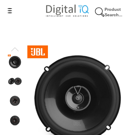
Product
Search...
20% Έκπτωση