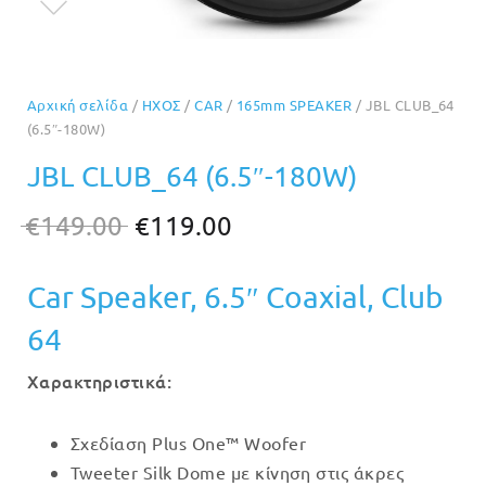
Αρχική σελίδα
/
ΗΧΟΣ
/
CAR
/
165mm SPEAKER
/ JBL CLUB_64
(6.5″-180W)
JBL CLUB_64 (6.5″-180W)
Original
Η
€
149.00
€
119.00
price
τρέχουσα
Car Speaker, 6.5″ Coaxial, Club
was:
τιμή
€149.00.
είναι:
64
€119.00.
Χαρακτηριστικά:
Σχεδίαση Plus One™ Woofer
Tweeter Silk Dome με κίνηση στις άκρες