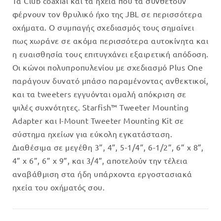
Τα Club coaxial και τα ηχεία που τα συνθέτουν
φέρνουν τον θρυλικό ήχο της JBL σε περισσότερα
οχήματα. Ο συμπαγής σχεδιασμός τους σημαίνει
πως χωράνε σε ακόμα περισσότερα αυτοκίνητα και
η ευαισθησία τους επιτυγχάνει εξαιρετική απόδοση.
Οι κώνοι πολυπροπυλενίου με σχεδιασμό Plus One
παράγουν δυνατό μπάσο παραμένοντας ανθεκτικοί,
και τα tweeters εγγυόνται ομαλή απόκριση σε
ψιλές συχνότητες. Starfish™ Tweeter Mounting
Adapter και I-Mount Tweeter Mounting Kit σε
σύστημα ηχείων για εύκολη εγκατάσταση.
Διαθέσιμα σε μεγέθη 3”, 4”, 5-1/4”, 6-1/2”, 6” x 8”,
4” x 6”, 6” x 9”, και 3/4”, αποτελούν την τέλεια
αναβάθμιση στα ήδη υπάρχοντα εργοστασιακά
ηχεία του οχήματός σου.