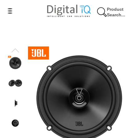
Product
Search...
16% Έκπτωση