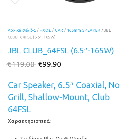
Αρχική σελίδα
/
ΗΧΟΣ
/
CAR
/
165mm SPEAKER
/ JBL
CLUB_64FSL (6.5″-165W)
JBL CLUB_64FSL (6.5″-165W)
Original
Η
€
119.00
€
99.90
price
τρέχουσα
Car Speaker, 6.5″ Coaxial, No
was:
τιμή
€119.00.
είναι:
Grill, Shallow-Mount, Club
€99.90.
64FSL
Χαρακτηριστικά:
Σχεδίαση Plus One™ Woofer