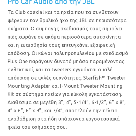
Pro Car Audio από την JBL
Τα Club coaxial και τα ηχεία που τα συνθέτουν
φέρνουν τον θρυλικό ήχο της JBL σε περισσότερα
οχήματα. Ο συμπαγής σχεδιασμός τους σημαίνει
πως χωράνε σε ακόμα περισσότερα αυτοκίνητα
και η ευαισθησία τους επιτυγχάνει εξαιρετική
απόδοση. Οι κώνοι πολυπροπυλενίου με σχεδιασμό
Plus One παράγουν δυνατό μπάσο παραμένοντας
ανθεκτικοί, και τα tweeters εγγυόνται ομαλή
απόκριση σε ψιλές συχνότητες. Starfish™ Tweeter
Mounting Adapter και I-Mount Tweeter Mounting
Kit σε σύστημα ηχείων για εύκολη εγκατάσταση.
Διαθέσιμα σε μεγέθη 3”, 4”, 5-1/4”, 6-1/2”, 6” x 8”,
4” x 6”, 6” x 9”, και 3/4”, αποτελούν την τέλεια
αναβάθμιση στα ήδη υπάρχοντα εργοστασιακά
ηχεία του οχήματός σου.