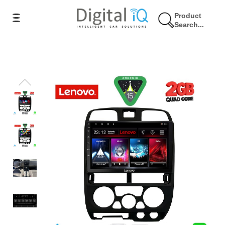
Product
Search...
17% Έκπτωση