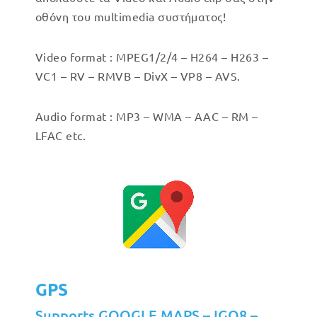
οθόνη του multimedia συστήματος!
Video format : MPEG1/2/4 – H264 – H263 –
VC1 – RV – RMVB – DivX – VP8 – AVS.
Audio format : MP3 – WMA – AAC – RM –
LFAC etc.
GPS
Supports GOOGLE MAPS – IGO8 –