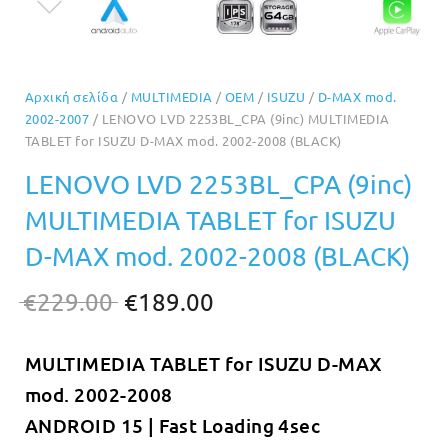
Αρχική σελίδα
/
MULTIMEDIA
/
OEM
/
ISUZU
/
D-MAX mod.
2002-2007
/ LENOVO LVD 2253BL_CPA (9inc) MULTIMEDIA
TABLET for ISUZU D-MAX mod. 2002-2008 (BLACK)
LENOVO LVD 2253BL_CPA (9inc)
MULTIMEDIA TABLET for ISUZU
D-MAX mod. 2002-2008 (BLACK)
Original
Η
€
229.00
€
189.00
price
τρέχουσα
MULTIMEDIA TABLET for ISUZU D-MAX
was:
τιμή
mod. 2002-2008
€229.00.
είναι:
ANDROID 15 | Fast Loading 4sec
€189.00.