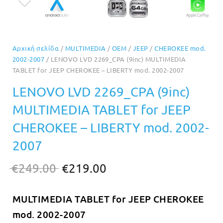
Αρχική σελίδα
/
MULTIMEDIA
/
OEM
/
JEEP
/
CHEROKEE mod.
2002-2007
/ LENOVO LVD 2269_CPA (9inc) MULTIMEDIA
TABLET for JEEP CHEROKEE – LIBERTY mod. 2002-2007
LENOVO LVD 2269_CPA (9inc)
MULTIMEDIA TABLET for JEEP
CHEROKEE – LIBERTY mod. 2002-
2007
Original
Η
€
249.00
€
219.00
price
τρέχουσα
MULTIMEDIA TABLET for JEEP CHEROKEE
was:
τιμή
mod. 2002-2007
€249.00.
είναι: