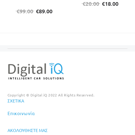
Original
Η
€
20.00
€
18.00
Original
Η
price
τρέχο
€
99.00
€
89.00
price
τρέχουσα
was:
τιμή
was:
τιμή
€20.00.
είναι:
€99.00.
είναι:
€18.00
€89.00.
Copyright © Digital iQ 2022 All Rights Reserved.
ΣΧΕΤΙΚΆ
Επικοινωνία
ΑΚΟΛΟΥΘΉΣΤΕ ΜΑΣ