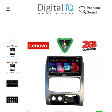
Product
Search...
12% Έκπτωση