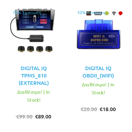
10% Έκπτωση
10% Έκπτωση
DIGITAL IQ
DIGITAL IQ
TPMS_810
OBDII_(WIFI)
(EXTERNAL)
Διαθέσιμο! | In
Διαθέσιμο! | In
Stock!
Stock!
Original
Η
€
20.00
€
18.00
Original
Η
price
τρέχο
€
99.00
€
89.00
price
τρέχουσα
was:
τιμή
was:
τιμή
€20.00.
είναι: