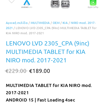
Αρχική σελίδα
/
MULTIMEDIA
/
OEM
/
KIA
/
NIRO mod. 2017-
2021
/ LENOVO LVD 2305_CPA (9inc) MULTIMEDIA TABLET for
KIA NIRO mod. 2017-2021
LENOVO LVD 2305_CPA (9inc)
MULTIMEDIA TABLET for KIA
NIRO mod. 2017-2021
Original
Η
€
229.00
€
189.00
price
τρέχουσα
MULTIMEDIA TABLET for KIA NIRO mod.
was:
τιμή
2017-2021
€229.00.
είναι:
ANDROID 15 | Fast Loading 4sec
€189.00.