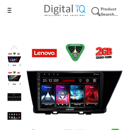
Product
Search...
17% Έκπτωση