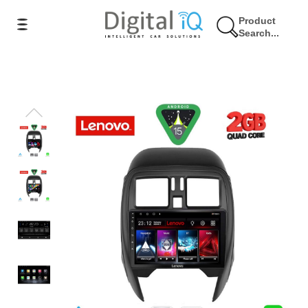
Product
Search...
17% Έκπτωση