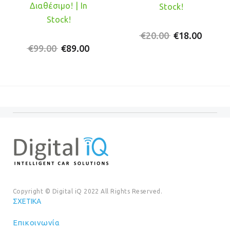
Διαθέσιμο! | In
Stock!
Stock!
Original
Η
€
20.00
€
18.00
Original
Η
price
τρέχο
€
99.00
€
89.00
price
τρέχουσα
was:
τιμή
was:
τιμή
€20.00.
είναι:
€99.00.
είναι:
€18.00
€89.00.
Copyright © Digital iQ 2022 All Rights Reserved.
ΣΧΕΤΙΚΆ
Επικοινωνία