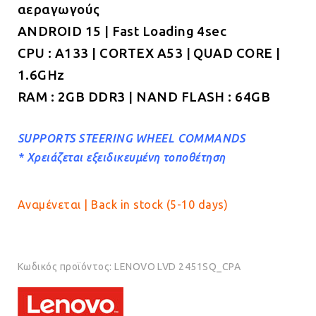
αεραγωγούς
€189.00.
ANDROID 15 | Fast Loading 4sec
CPU : A133 | CORTEX A53 | QUAD CORE |
1.6GHz
RAM : 2GB DDR3 | NAND FLASH : 64GB
SUPPORTS STEERING WHEEL COMMANDS
* Χρειάζεται εξε
ιδικευμένη τοποθέτηση
Αναμένεται | Back in stock (5-10 days)
Κωδικός προϊόντος:
LENOVO LVD 2451SQ_CPA