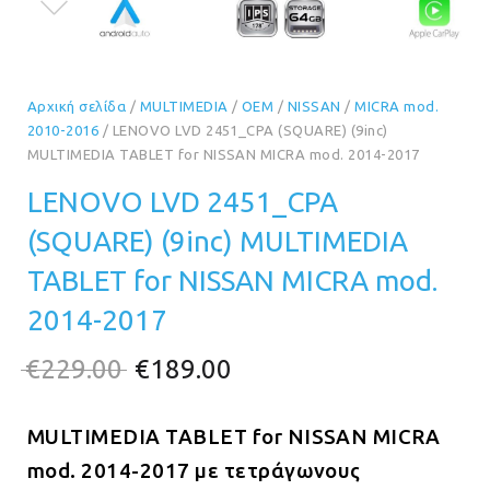
Αρχική σελίδα
/
MULTIMEDIA
/
OEM
/
NISSAN
/
MICRA mod.
2010-2016
/ LENOVO LVD 2451_CPA (SQUARE) (9inc)
MULTIMEDIA TABLET for NISSAN MICRA mod. 2014-2017
LENOVO LVD 2451_CPA
(SQUARE) (9inc) MULTIMEDIA
TABLET for NISSAN MICRA mod.
2014-2017
Original
Η
€
229.00
€
189.00
price
τρέχουσα
MULTIMEDIA TABLET for
was:
τιμή
NISSAN MICRA
mod. 2014-2017 με τετράγωνους
€229.00.
είναι: