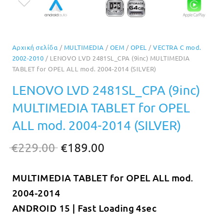
Αρχική σελίδα
/
MULTIMEDIA
/
OEM
/
OPEL
/
VECTRA C mod.
2002-2010
/ LENOVO LVD 2481SL_CPA (9inc) MULTIMEDIA
TABLET for OPEL ALL mod. 2004-2014 (SILVER)
LENOVO LVD 2481SL_CPA (9inc)
MULTIMEDIA TABLET for OPEL
ALL mod. 2004-2014 (SILVER)
Original
Η
€
229.00
€
189.00
price
τρέχουσα
MULTIMEDIA TABLET for OPEL ALL mod.
was:
τιμή
2004-2014
€229.00.
είναι:
ANDROID 15 | Fast Loading 4sec
€189.00.