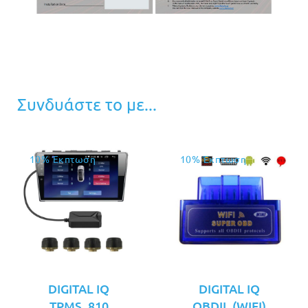
Συνδυάστε το με...
10% Έκπτωση
10% Έκπτωση
DIGITAL IQ
DIGITAL IQ
TPMS_810
OBDII_(WIFI)