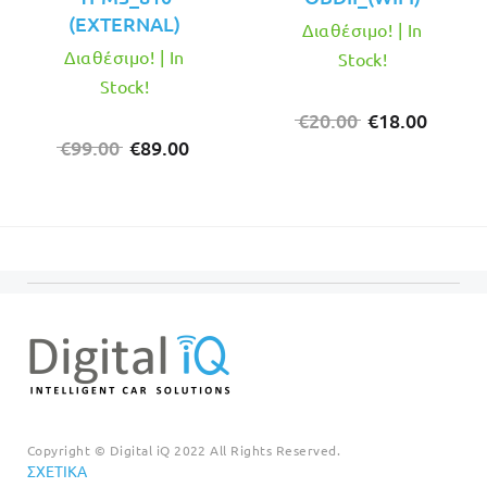
(EXTERNAL)
Διαθέσιμο! | In
Διαθέσιμο! | In
Stock!
Stock!
Original
Η
€
20.00
€
18.00
Original
Η
price
τρέχο
€
99.00
€
89.00
price
τρέχουσα
was:
τιμή
was:
τιμή
€20.00.
είναι:
€99.00.
είναι:
€18.00
€89.00.
Copyright © Digital iQ 2022 All Rights Reserved.
ΣΧΕΤΙΚΆ