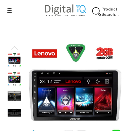
Product
Search...
17% Έκπτωση