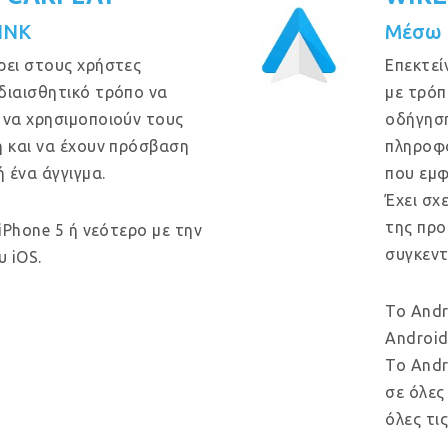
INK
Μέσω 
ρει στους χρήστες
Επεκτεί
διαισθητικό τρόπο να
με τρόπ
 να χρησιμοποιούν τους
οδήγηση
ή και να έχουν πρόσβαση
πληροφο
ή ένα άγγιγμα.
που εμφ
Έχει σχ
της προ
 iPhone 5 ή νεότερο με την
συγκεντ
 iOS.
Το Andr
Android
Το Andr
σε όλες
όλες τι