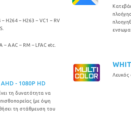
Κατεβά
πλοήγησ
 – H264 – H263 – VC1 – RV
πλοηγηθ
S.
ενσωμα
 – AAC – RM – LFAC etc.
WHIT
Λευκός 
P AHD - 1080P HD
ίνει τη δυνατότητα να
οπισθοπορείας (με όψη
ηθήσει τη στάθμευση του