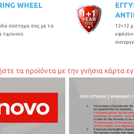
RING WHEEL
ΕΓΓΥ
ΑΝΤΙ
dia σύστημα σας με τα
12+12 μ
 τιμονιού.
εφόσον 
συνεργε
στε τα προϊόντα με την γνήσια κάρτα ε