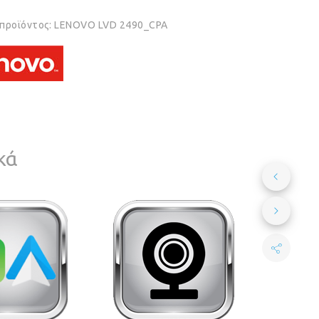
 προϊόντος:
LENOVO LVD 2490_CPA
κά