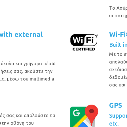
Το Ασύρ
υποστηρ
ith external
Wi-F
Built 
Με το ε
απολαύσ
εύκολα και γρήγορα μέσω
σχεδιασ
κλήσεις σας, ακούστε την
δεδομέν
κ.α. μέσω του multimedia
σας και
B
GPS
Suppo
ές σας και απολαύστε τα
etc.
 στην οθόνη του