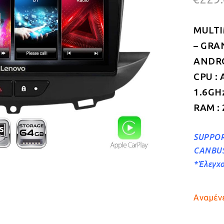
MULTI
– GRA
ANDROI
CPU : 
1.6GH
RAM :
SUPPOR
CANBU
*Έλεγχο
Αναμένε