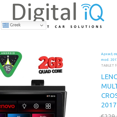
Greek
Αρχική σ
17% Έκπτωση
mod. 201
TABLET f
LENO
MULT
CROS
2017
€
229