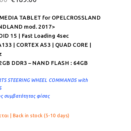
price
τρέχουσα
MEDIA TABLET for OPELCROSSLAND
was:
τιμή
NDLAND mod. 2017>
€229.00.
είναι:
D 15 | Fast Loading 4sec
€189.00.
A133 | CORTEX A53 | QUAD CORE |
z
 2GB DDR3 – NAND FLASH : 64GB
TS STEERING WHEEL COMMANDS with
S
ς συμβατότητας φίσας
ται | Back in stock (5-10 days)