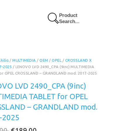
Product
Search...
ελίδα
/
MULTIMEDIA
/
OEM
/
OPEL
/
CROSSLAND X
7-2025
/ LENOVO LVD 2490_CPA (9inc) MULTIMEDIA
or OPEL CROSSLAND – GRANDLAND mod. 2017-2025
VO LVD 2490_CPA (9inc)
IMEDIA TABLET for OPEL
SLAND – GRANDLAND mod.
-2025
Original
Η
.00
€
189.00