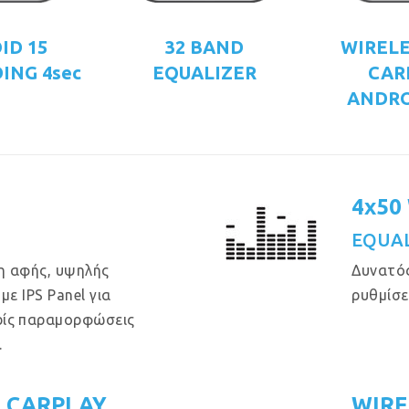
ID 15
32 BAND
WIRELE
ING 4sec
EQUALIZER
CAR
ANDRO
4x50
EQUAL
η αφής, υψηλής
Δυνατός
με IPS Panel για
ρυθμίσε
ρίς παραμορφώσεις
.
E CARPLAY
WIRE