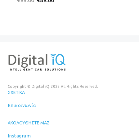
price
τρέχουσα
was:
τιμή
was:
τιμή
€20.00.
είναι:
€99.00.
είναι:
€18.00
€89.00.
Copyright © Digital iQ 2022 All Rights Reserved.
ΣΧΕΤΙΚΆ
Επικοινωνία
ΑΚΟΛΟΥΘΉΣΤΕ ΜΑΣ
Instagram