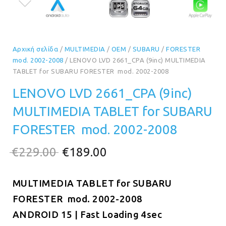
Αρχική σελίδα
/
MULTIMEDIA
/
OEM
/
SUBARU
/
FORESTER
mod. 2002-2008
/ LENOVO LVD 2661_CPA (9inc) MULTIMEDIA
TABLET for SUBARU FORESTER mod. 2002-2008
LENOVO LVD 2661_CPA (9inc)
MULTIMEDIA TABLET for SUBARU
FORESTER mod. 2002-2008
Original
Η
€
229.00
€
189.00
price
τρέχουσα
MULTIMEDIA TABLET for SUBARU
was:
τιμή
FORESTER mod. 2002-2008
€229.00.
είναι:
ANDROID 15 | Fast Loading 4sec
€189.00.