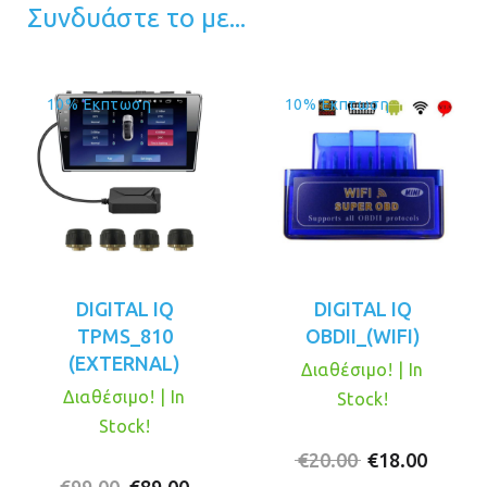
Συνδυάστε το με...
10% Έκπτωση
10% Έκπτωση
DIGITAL IQ
DIGITAL IQ
TPMS_810
OBDII_(WIFI)
(EXTERNAL)
Διαθέσιμο! | In
Διαθέσιμο! | In
Stock!
Stock!
Original
Η
€
20.00
€
18.00
Original
Η
price
τρέχο
€
99.00
€
89.00