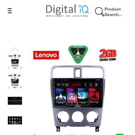
Product
Search...
17% Έκπτωση