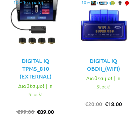
10% Έκπτωση
10% Έκπτωση
DIGITAL IQ
DIGITAL IQ
TPMS_810
OBDII_(WIFI)
(EXTERNAL)
Διαθέσιμο! | In
Διαθέσιμο! | In
Stock!
Stock!
Original
Η
€
20.00
€
18.00
Original
Η
price
τρέχο
€
99.00
€
89.00
price
τρέχουσα
was:
τιμή
was:
τιμή
€20.00.
είναι:
€99.00.
είναι:
€18.00