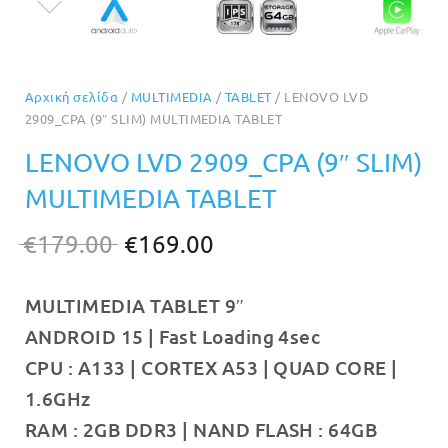
Αρχική σελίδα
/
MULTIMEDIA
/
TABLET
/ LENOVO LVD
2909_CPA (9″ SLIM) MULTIMEDIA TABLET
LENOVO LVD 2909_CPA (9″ SLIM)
MULTIMEDIA TABLET
Original
Η
€
179.00
€
169.00
price
τρέχουσα
MULTIMEDIA TABLET 9″
was:
τιμή
ANDROID 15 | Fast Loading 4sec
€179.00.
είναι:
CPU : A133 | CORTEX A53 | QUAD CORE |
€169.00.
1.6GHz
RAM : 2GB DDR3 | NAND FLASH : 64GB