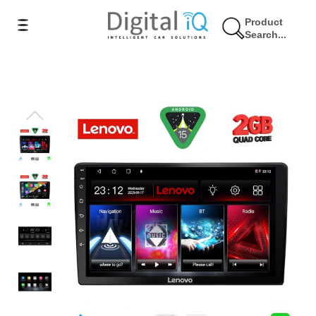
Product
Search...
6% Έκπτωση