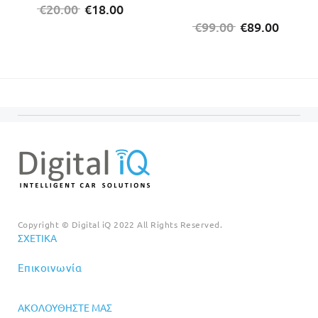
Original
Η
€
20.00
€
18.00
price
τρέχουσα
Original
Η
€
99.00
€
89.00
was:
τιμή
price
τρέχο
€20.00.
είναι:
was:
τιμή
€18.00.
€99.00.
είναι:
€89.00
Copyright © Digital iQ 2022 All Rights Reserved.
ΣΧΕΤΙΚΆ
Επικοινωνία
ΑΚΟΛΟΥΘΉΣΤΕ ΜΑΣ