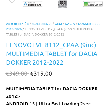
Αρχική σελίδα
/
MULTIMEDIA
/
OEM
/
DACIA
/
DOKKER mod.
2012-2026
/ LENOVO LVE 8112_CPAA (9inc) MULTIMEDIA
TABLET for DACIA DOKKER 2012-2022
LENOVO LVE 8112_CPAA (9inc)
MULTIMEDIA TABLET for DACIA
DOKKER 2012-2022
Original
Η
€
349.00
€
319.00
price
τρέχουσα
MULTIMEDIA TABLET for DACIA DOKKER
was:
τιμή
2012>
€349.00.
είναι:
ANDROID 15 | Ultra Fast Loading 2sec
€319.00.