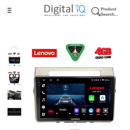
Product
Search...
9% Έκπτωση