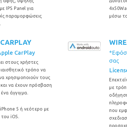
η αφής, υψηλής
Δυνατός
ε IPS Panel για
4x50Wa
ρίς παραμορφώσεις
μέσω το
.
 CARPLAY
WIRE
Apple CarPlay
*Εφόσο
σας
ει στους χρήστες
Licens
ιαισθητικό τρόπο να
να χρησιμοποιούν τους
Επεκτεί
 και να έχουν πρόσβαση
με τρόπ
 ένα άγγιγμα.
οδήγηση
πληροφο
 iPhone 5 ή νεότερο με
που εμφ
του iOS.
σχεδιασ
προσοχή