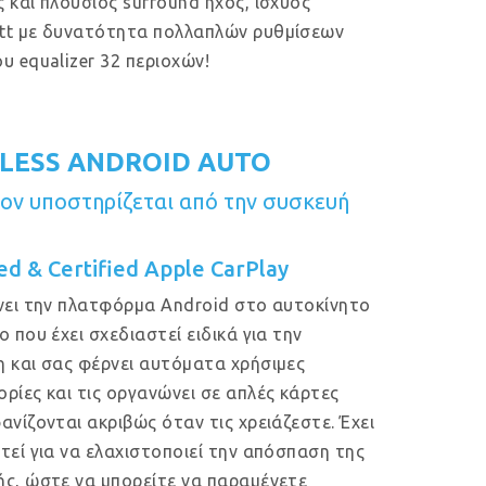
 και πλούσιος surround ήχος, ισχύος
tt με δυνατότητα πολλαπλών ρυθμίσεων
υ equalizer 32 περιοχών!
LESS ANDROID AUTO
ν υποστηρίζεται από την συσκευή
ed & Certified Apple CarPlay
νει την πλατφόρμα Android στο αυτοκίνητο
ο που έχει σχεδιαστεί ειδικά για την
 και σας φέρνει αυτόματα χρήσιμες
ρίες και τις οργανώνει σε απλές κάρτες
ανίζονται ακριβώς όταν τις χρειάζεστε. Έχει
τεί για να ελαχιστοποιεί την απόσπαση της
ς, ώστε να μπορείτε να παραμένετε