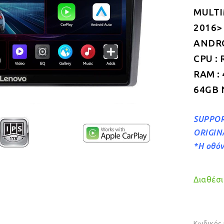
MULTI
2016>
ANDROI
CPU : 
RAM :
64GB 
SUPPOR
ORIGIN
*Η οθόν
Διαθέσιμ
Κωδικός