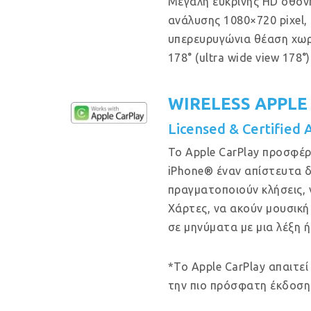
Μεγάλη ευκρινής HD οθόν
ανάλυσης 1080×720 pixel, μ
υπερευρυγώνια θέαση χω
178° (ultra wide view 178°)
WIRELESS APPLE
Licensed & Certified 
Το Apple CarPlay προσφέρ
iPhone® έναν απίστευτα δ
πραγματοποιούν κλήσεις, 
Χάρτες, να ακούν μουσική
σε μηνύματα με μια λέξη ή
*Το Apple CarPlay απαιτεί
την πιο πρόσφατη έκδοση 