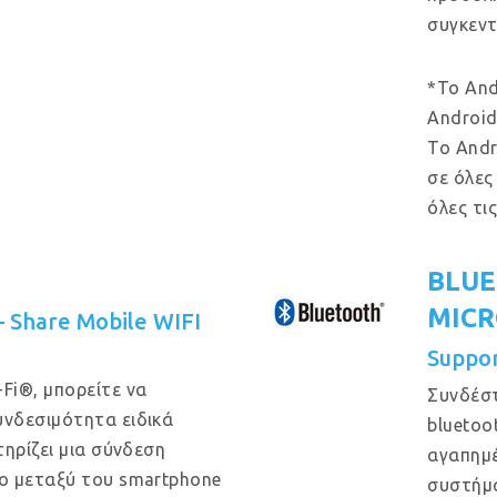
συγκεντ
*Το And
Android
Το Andr
σε όλες
όλες τι
BLUE
MIC
 – Share Mobile WIFI
Suppo
Fi®, μπορείτε να
Συνδέστ
νδεσιμότητα ειδικά
bluetoo
ηρίζει μια σύνδεση
αγαπημέ
ο μεταξύ του smartphone
συστήμ