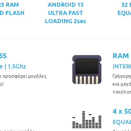
R3 RAM
ANDROID 15
32
D FLASH
ULTRA FAST
EQU
LOADING 2sec
6S
RAM 
e | 1.5Ghz
INTER
υ προσφέρει μεγάλες
Γρήγορη
α!
και μεγ
ταχύτα
4 x 
EQUAL