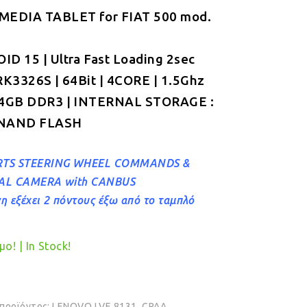
MEDIA TABLET for FIAT 500 mod.
was:
τιμή
€369.00.
είναι:
D 15 | Ultra Fast Loading 2sec
€329.00.
RK3326S | 64Bit | 4CORE | 1.5Ghz
 4GB DDR3 | INTERNAL STORAGE :
NAND FLASH
TS STEERING WHEEL COMMANDS &
AL CAMERA with CANBUS
η εξέχει 2 πόντους έξω από το ταμπλό
ο! | In Stock!
 προϊόντος:
LENOVO LVE 8131_CPAA