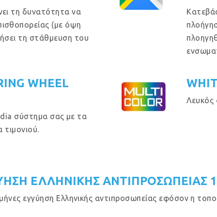
νει τη δυνατότητα να
Κατεβά
πισθοπορείας (με όψη
πλοήγησ
θήσει τη στάθμευση του
πλοηγηθ
ενσωμα
RING WHEEL
WHIT
Λευκός 
dia σύστημα σας με τα
 τιμονιού.
ΥΗΣΗ ΕΛΛΗΝΙΚΗΣ ΑΝΤΙΠΡΟΣΩΠΕΙΑΣ 
μήνες εγγύηση Ελληνικής αντιπροσωπείας εφόσον η τοποθ