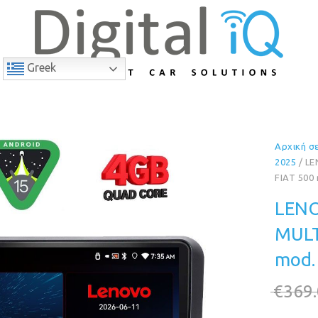
Greek
Αρχική σ
11% Έκπτωση
2025
/ LE
FIAT 500
LENO
MULT
mod.
€
369