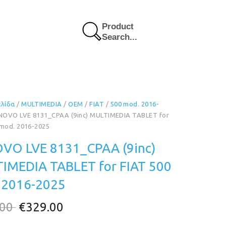
Product
Search...
ελίδα
/
MULTIMEDIA
/
OEM
/
FIAT
/
500 mod. 2016-
NOVO LVE 8131_CPAA (9inc) MULTIMEDIA TABLET for
 mod. 2016-2025
VO LVE 8131_CPAA (9inc)
IMEDIA TABLET for FIAT 500
 2016-2025
Original
Η
.00
€
329.00
price
τρέχουσα