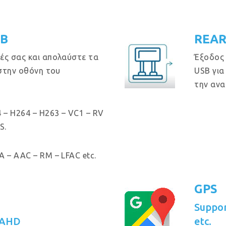
GB
REAR
ές σας και απολαύστε τα
Έξοδος
 στην οθόνη του
USB για
την ανα
 – H264 – H263 – VC1 – RV
S.
 – AAC – RM – LFAC etc.
GPS
Suppo
 AHD
etc.