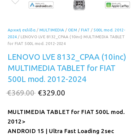
Αρχική σελίδα
/
MULTIMEDIA
/
OEM
/
FIAT
/
500L mod. 2012-
2024
/ LENOVO LVE 8132_CPAA (10inc) MULTIMEDIA TABLET
for FIAT 500L mod. 2012-2024
LENOVO LVE 8132_CPAA (10inc)
MULTIMEDIA TABLET for FIAT
500L mod. 2012-2024
Original
Η
€
369.00
€
329.00
price
τρέχουσα
MULTIMEDIA TABLET for FIAT 500L mod.
was:
τιμή
2012>
€369.00.
είναι:
ANDROID 15 | Ultra Fast Loading 2sec
€329.00.