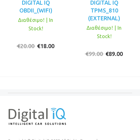
DIGITAL IQ
DIGITAL IQ
OBDII_(WIFI)
TPMS_810
(EXTERNAL)
Διαθέσιμο! | In
Διαθέσιμο! | In
Stock!
Stock!
Original
Η
€
20.00
€
18.00
price
τρέχουσα
Original
Η
€
99.00
€
89.00
was:
τιμή
price
τρέχο
€20.00.
είναι:
was:
τιμή
€18.00.
€99.00.
είναι:
€89.00