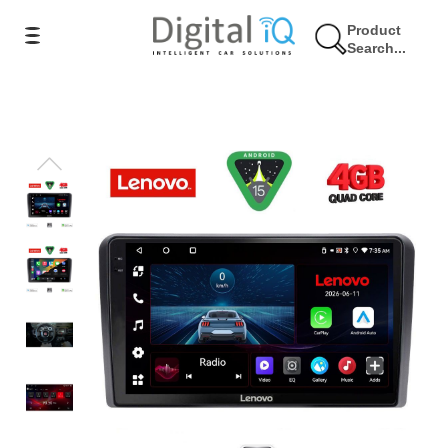
Product
Search...
11% Έκπτωση