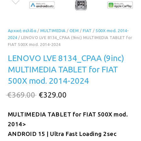
Αρχική σελίδα
/
MULTIMEDIA
/
OEM
/
FIAT
/
500X mod. 2014-
2024
/ LENOVO LVE 8134_CPAA (9inc) MULTIMEDIA TABLET for
FIAT 500X mod. 2014-2024
LENOVO LVE 8134_CPAA (9inc)
MULTIMEDIA TABLET for FIAT
500X mod. 2014-2024
Original
Η
€
369.00
€
329.00
price
τρέχουσα
MULTIMEDIA TABLET for FIAT 500Χ mod.
was:
τιμή
2014>
€369.00.
είναι:
ANDROID 15 | Ultra Fast Loading 2sec
€329.00.