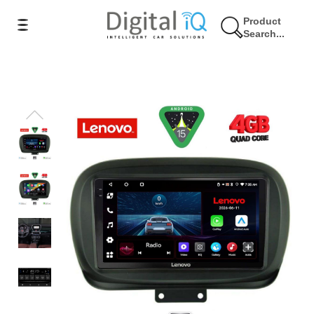
Product
Search...
11% Έκπτωση