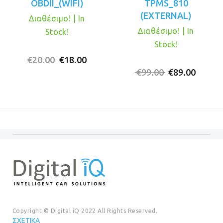
OBDII_(WIFI)
TPMS_810
(EXTERNAL)
Διαθέσιμο! | In
Διαθέσιμο! | In
Stock!
Stock!
Original
Η
€
20.00
€
18.00
price
τρέχουσα
Original
Η
€
99.00
€
89.00
was:
τιμή
price
τρέχο
€20.00.
είναι:
was:
τιμή
€18.00.
€99.00.
είναι:
€89.00
Copyright © Digital iQ 2022 All Rights Reserved.
ΣΧΕΤΙΚΆ