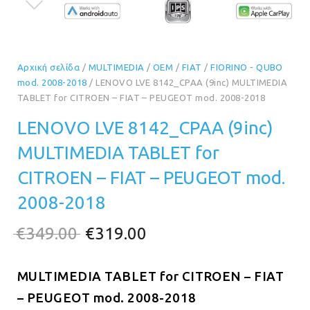
Αρχική σελίδα
/
MULTIMEDIA
/
OEM
/
FIAT
/
FIORINO - QUBO
mod. 2008-2018
/ LENOVO LVE 8142_CPAA (9inc) MULTIMEDIA
TABLET for CITROEN – FIAT – PEUGEOT mod. 2008-2018
LENOVO LVE 8142_CPAA (9inc)
MULTIMEDIA TABLET for
CITROEN – FIAT – PEUGEOT mod.
2008-2018
Original
Η
€
349.00
€
319.00
price
τρέχουσα
MULTIMEDIA TABLET for CITROEN – FIAT
was:
τιμή
– PEUGEOT mod. 2008-2018
€349.00.
είναι: