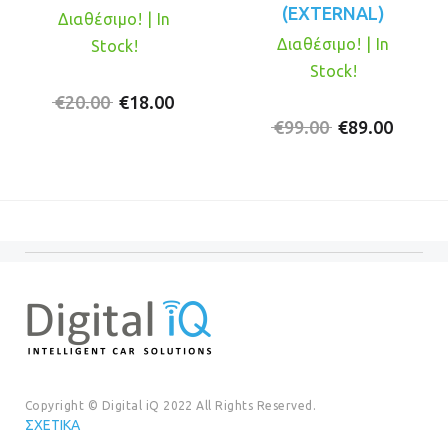
(EXTERNAL)
Διαθέσιμο! | In
Διαθέσιμο! | In
Stock!
Stock!
Original
Η
€
20.00
€
18.00
price
τρέχουσα
Original
Η
€
99.00
€
89.00
was:
τιμή
price
τρέχο
€20.00.
είναι:
was:
τιμή
€18.00.
€99.00.
είναι:
€89.00
Copyright © Digital iQ 2022 All Rights Reserved.
ΣΧΕΤΙΚΆ