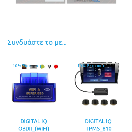
Συνδυάστε το με...
10% Έκπτωση
10% Έκπτωση
DIGITAL IQ
DIGITAL IQ
OBDII_(WIFI)
TPMS_810