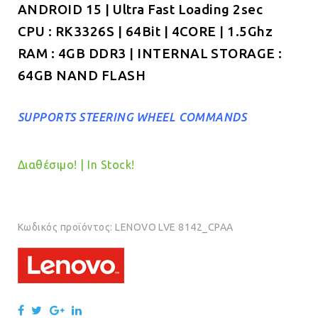
ANDROID 15 | Ultra Fast Loading 2sec
€319.00.
CPU : RK3326S | 64Bit | 4CORE | 1.5Ghz
RAM : 4GB DDR3 | INTERNAL STORAGE :
64GB NAND FLASH
SUPPORTS STEERING WHEEL COMMANDS
Διαθέσιμο! | In Stock!
Κωδικός προϊόντος:
LENOVO LVE 8142_CPAA