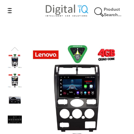
Product
Search...
9% Έκπτωση