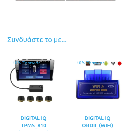
Συνδυάστε το με...
10% Έκπτωση
10% Έκπτωση
DIGITAL IQ
DIGITAL IQ
TPMS_810
OBDII_(WIFI)