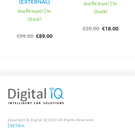
(EXTERNAL)
Διαθέσιμο! | In
Διαθέσιμο! | In
Stock!
Stock!
Original
Η
€
20.00
€
18.00
Original
Η
price
τρέχο
€
99.00
€
89.00
price
τρέχουσα
was:
τιμή
was:
τιμή
€20.00.
είναι:
€99.00.
είναι:
€18.00
€89.00.
Copyright © Digital iQ 2022 All Rights Reserved.
ΣΧΕΤΙΚΆ