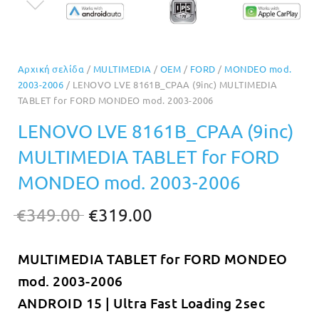
Αρχική σελίδα
/
MULTIMEDIA
/
OEM
/
FORD
/
MONDEO mod.
2003-2006
/ LENOVO LVE 8161B_CPAA (9inc) MULTIMEDIA
TABLET for FORD MONDEO mod. 2003-2006
LENOVO LVE 8161B_CPAA (9inc)
MULTIMEDIA TABLET for FORD
MONDEO mod. 2003-2006
Original
Η
€
349.00
€
319.00
price
τρέχουσα
MULTIMEDIA TABLET for FORD MONDEO
was:
τιμή
mod. 2003-2006
€349.00.
είναι:
ANDROID 15 | Ultra Fast Loading 2sec
€319.00.