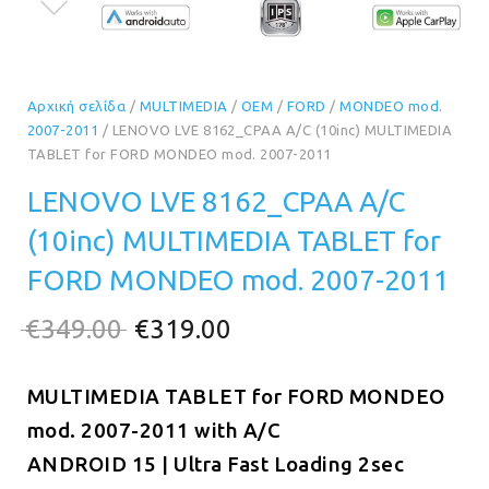
Αρχική σελίδα
/
MULTIMEDIA
/
OEM
/
FORD
/
MONDEO mod.
2007-2011
/ LENOVO LVE 8162_CPAA A/C (10inc) MULTIMEDIA
TABLET for FORD MONDEO mod. 2007-2011
LENOVO LVE 8162_CPAA A/C
(10inc) MULTIMEDIA TABLET for
FORD MONDEO mod. 2007-2011
Original
Η
€
349.00
€
319.00
price
τρέχουσα
MULTIMEDIA TABLET for FORD MONDEO
was:
τιμή
mod. 2007-2011 with A/C
€349.00.
είναι:
ANDROID 15 | Ultra Fast Loading 2sec
€319.00.