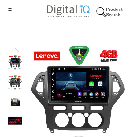
Product
Search...
9% Έκπτωση