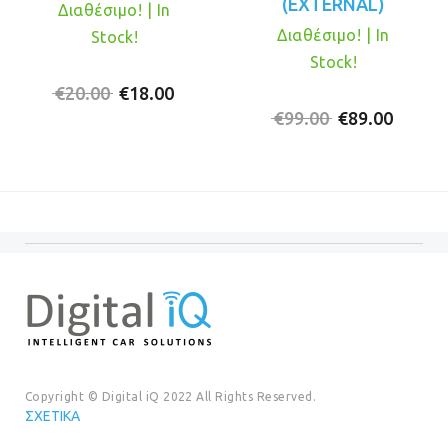
(EXTERNAL)
Διαθέσιμο! | In
Διαθέσιμο! | In
Stock!
Stock!
Original
Η
€
20.00
€
18.00
price
τρέχουσα
Original
Η
€
99.00
€
89.00
was:
τιμή
price
τρέχο
€20.00.
είναι:
was:
τιμή
€18.00.
€99.00.
είναι:
€89.00
Copyright © Digital iQ 2022 All Rights Reserved.
ΣΧΕΤΙΚΆ