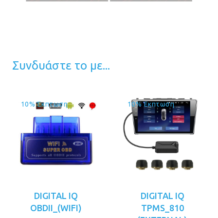
Συνδυάστε το με...
10% Έκπτωση
10% Έκπτωση
DIGITAL IQ
DIGITAL IQ
OBDII_(WIFI)
TPMS_810