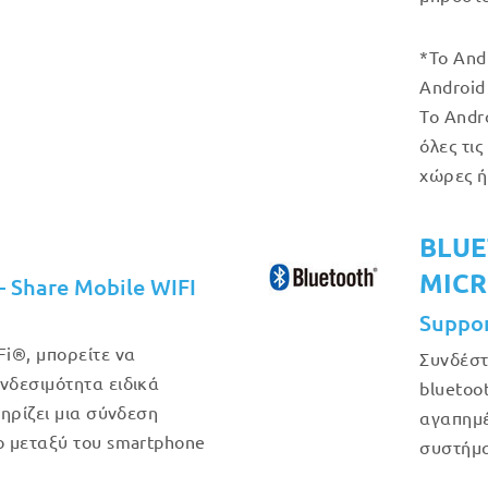
*Το And
Android 
Το Andr
όλες τις
χώρες ή
BLUE
MIC
– Share Mobile WIFI
Suppo
i®, μπορείτε να
Συνδέστ
δεσιμότητα ειδικά
bluetoot
ηρίζει μια σύνδεση
αγαπημέ
 μεταξύ του smartphone
συστήμα