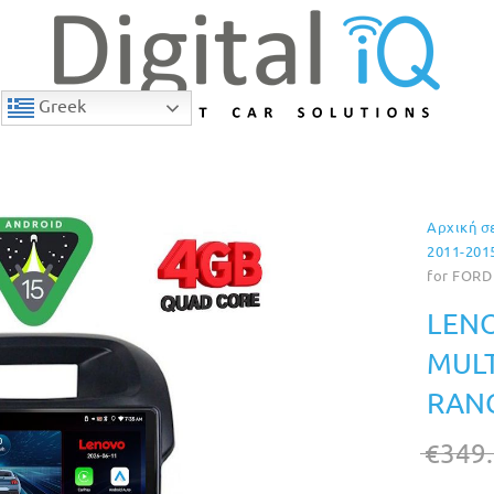
Greek
Αρχική σ
9% Έκπτωση
2011-201
for FORD
LENO
MULT
RANG
€
349