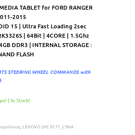
MEDIA TABLET for FORD RANGER
was:
τιμή
2011-2015
€349.00.
είναι:
D 15 | Ultra Fast Loading 2sec
€319.00.
RK3326S | 64Bit | 4CORE | 1.5Ghz
 4GB DDR3 | INTERNAL STORAGE :
NAND FLASH
TS STEERING WHEEL COMMANDS with
S
ο! | In Stock!
προϊόντος:
LENOVO LVE 8171_CPAA