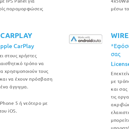
με IPS Panel για
4x50Wat
ρίς παραμορφώσεις
μέσω το
.
 CARPLAY
WIRE
Apple CarPlay
*Εφόσο
σας
ει στους χρήστες
Licens
ιαισθητικό τρόπο να
να χρησιμοποιούν τους
Επεκτεί
 και να έχουν πρόσβαση
με τρόπ
 ένα άγγιγμα.
και σας
τις οργ
iPhone 5 ή νεότερο με
ακριβώς 
του iOS.
ελαχιστ
μπορείτ
μπροστά