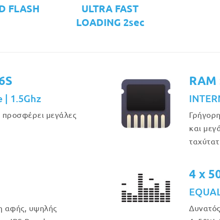
D FLASH
ULTRA FAST
LOADING 2sec
6S
RAM 
e | 1.5Ghz
INTER
υ προσφέρει μεγάλες
Γρήγορη
και μεγ
ταχύτατ
4 x 
EQUAL
η αφής, υψηλής
Δυνατός