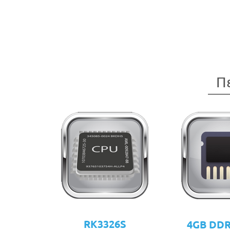
Π
RK3326S
4GB DD