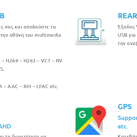
GB
REAR
ές σας και απολαύστε τα
Έξοδος 
στην οθόνη του multimedia
USB για
την ανα
 – H264 – H263 – VC1 – RV
S.
 – AAC – RM – LFAC etc.
GPS
Suppo
 AHD
etc.
ει τη δυνατότητα να
Κατεβάσ