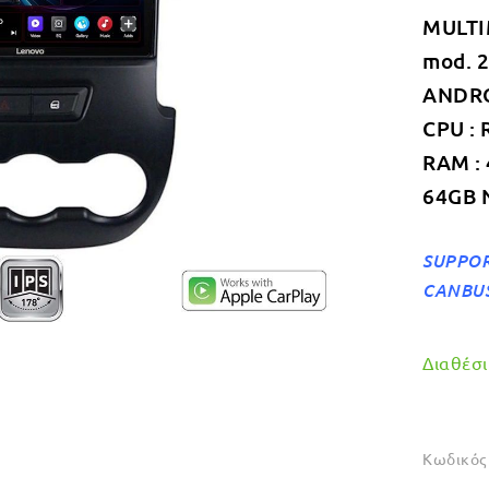
MULTI
mod. 
ANDROI
CPU : 
RAM :
64GB 
SUPPOR
CANBU
Διαθέσιμ
Κωδικός 