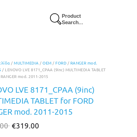
Product
Search...
ελίδα
/
MULTIMEDIA
/
OEM
/
FORD
/
RANGER mod.
5
/ LENOVO LVE 8171_CPAA (9inc) MULTIMEDIA TABLET
 RANGER mod. 2011-2015
VO LVE 8171_CPAA (9inc)
IMEDIA TABLET for FORD
ER mod. 2011-2015
Original
Η
.00
€
319.00
price
τρέχουσα