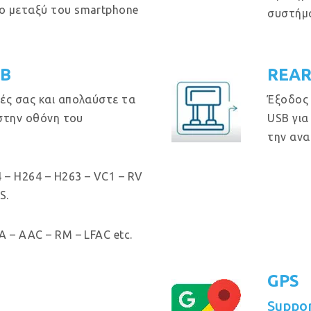
ο μεταξύ του smartphone
συστήμ
GB
REAR
ές σας και απολαύστε τα
Έξοδος
 στην οθόνη του
USB για
την ανα
 – H264 – H263 – VC1 – RV
S.
 – AAC – RM – LFAC etc.
GPS
Suppo