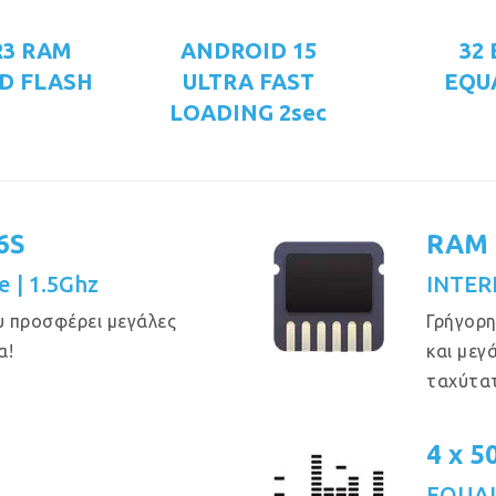
R3 RAM
ANDROID 15
32
D FLASH
ULTRA FAST
EQU
LOADING 2sec
6S
RAM 
e | 1.5Ghz
INTER
υ προσφέρει μεγάλες
Γρήγορη
α!
και μεγ
ταχύτα
4 x 
EQUAL