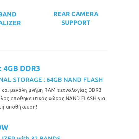
REAR CAMERA
 BAND
SUPPORT
ALIZER
: 4GB DDR3
NAL STORAGE : 64GB NAND FLASH
 και μεγάλη μνήμη RAM τεχνολογίας DDR3
άλος αποθηκευτικός χώρος NAND FLASH για
τη αποθήκευση!
50W
IZER with 32 BANDS