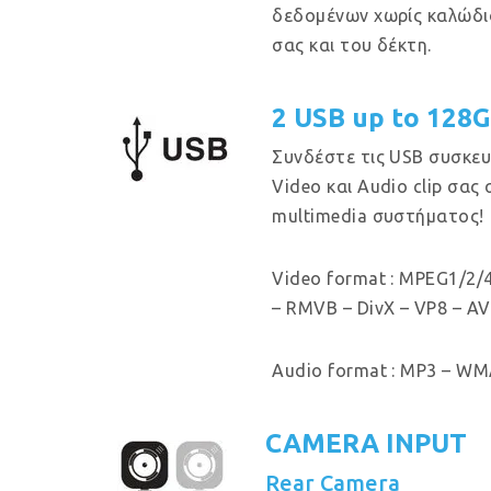
δεδομένων χωρίς καλώδι
σας και του δέκτη.
2 USB up to 128
Συνδέστε τις USB συσκευ
Video και Audio clip σας
multimedia συστήματος!
Video format : MPEG1/2/4
– RMVB – DivX – VP8 – AV
Audio format : MP3 – WMA
CAMERA INPUT
Rear Camera