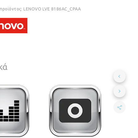
 προϊόντος:
LENOVO LVE 8186AC_CPAA
κά