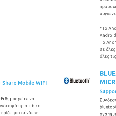
προσοχή
συγκεντ
*Το And
Android
Το Andr
σε όλες
όλες τι
BLUE
MIC
 – Share Mobile WIFI
Suppo
Fi®, μπορείτε να
Συνδέστ
νδεσιμότητα ειδικά
bluetoo
ηρίζει μια σύνδεση
αγαπημέ