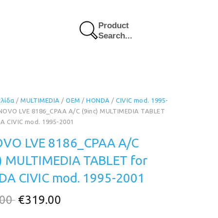
Product
Search...
ελίδα
/
MULTIMEDIA
/
OEM
/
HONDA
/
CIVIC mod. 1995-
NOVO LVE 8186_CPAA A/C (9inc) MULTIMEDIA TABLET
A CIVIC mod. 1995-2001
VO LVE 8186_CPAA A/C
c) MULTIMEDIA TABLET for
A CIVIC mod. 1995-2001
Original
Η
.00
€
319.00
price
τρέχουσα