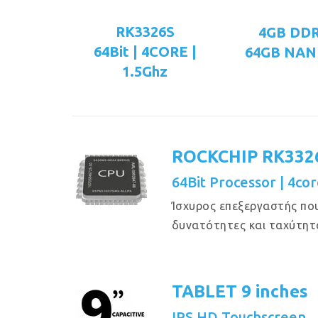
RK3326S
4GB DD
64Bit | 4CORE |
64GB NAN
1.5Ghz
ROCKCHIP RK332
64Bit Processor | 4cor
Ίσχυρος επεξεργαστής πο
δυνατότητες και ταχύτητ
TABLET 9 inches
IPS HD Touchscreen