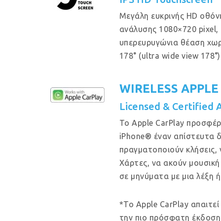
Μεγάλη ευκρινής HD οθόν
ανάλυσης 1080×720 pixel, μ
υπερευρυγώνια θέαση χω
178° (ultra wide view 178°)
WIRELESS APPLE
Licensed & Certified 
Το Apple CarPlay προσφέρ
iPhone® έναν απίστευτα δ
πραγματοποιούν κλήσεις, 
Χάρτες, να ακούν μουσική
σε μηνύματα με μια λέξη ή
*Το Apple CarPlay απαιτεί
την πιο πρόσφατη έκδοση 