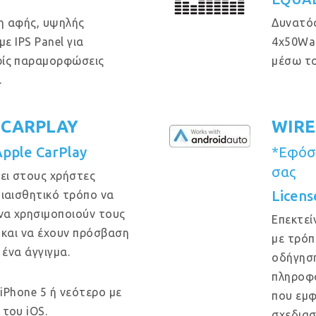
η αφής, υψηλής
Δυνατός
ε IPS Panel για
4x50Wa
ρίς παραμορφώσεις
μέσω το
.
 CARPLAY
WIRE
Apple CarPlay
*Εφόσο
σας
ει στους χρήστες
Licens
ιαισθητικό τρόπο να
να χρησιμοποιούν τους
Επεκτεί
 και να έχουν πρόσβαση
με τρόπ
 ένα άγγιγμα.
οδήγηση
πληροφο
 iPhone 5 ή νεότερο με
που εμφ
του iOS.
σχεδιασ