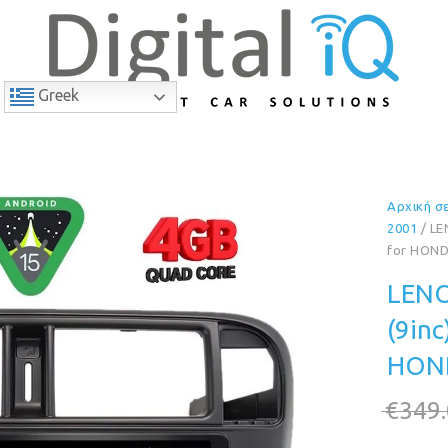
Greek
Αρχική σ
9% Έκπτωση
2001
/ LE
for HOND
LENO
(9in
HOND
€
349