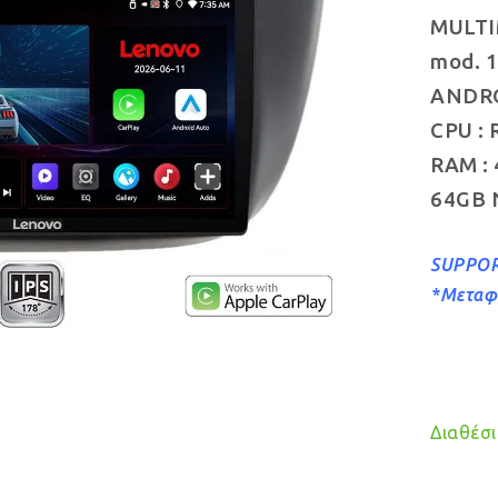
MULTI
mod. 1
ANDROI
CPU : 
RAM :
64GB 
SUPPOR
*Μεταφ
Διαθέσιμ