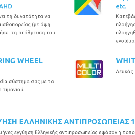
 AHD
etc.
νει τη δυνατότητα να
Κατεβά
πισθοπορείας (με όψη
πλοήγησ
θήσει τη στάθμευση του
πλοηγηθ
ενσωμα
RING WHEEL
WHIT
Λευκός 
dia σύστημα σας με τα
 τιμονιού.
ΥΗΣΗ ΕΛΛΗΝΙΚΗΣ ΑΝΤΙΠΡΟΣΩΠΕΙΑΣ 
μήνες εγγύηση Ελληνικής αντιπροσωπείας εφόσον η τοποθ