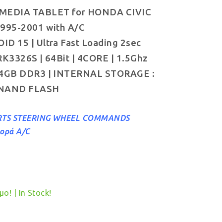
MEDIA TABLET for HONDA CIVIC
was:
τιμή
995-2001 with A/C
€349.00.
είναι:
D 15 | Ultra Fast Loading 2sec
€319.00.
RK3326S | 64Bit | 4CORE | 1.5Ghz
 4GB DDR3 | INTERNAL STORAGE :
NAND FLASH
TS STEERING WHEEL COMMANDS
ορά A/C
ο! | In Stock!