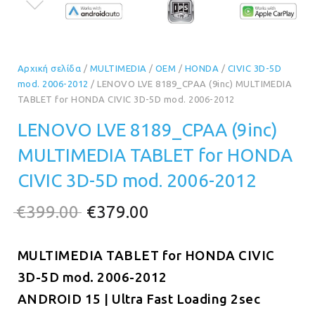
Αρχική σελίδα
/
MULTIMEDIA
/
OEM
/
HONDA
/
CIVIC 3D-5D
mod. 2006-2012
/ LENOVO LVE 8189_CPAA (9inc) MULTIMEDIA
TABLET for HONDA CIVIC 3D-5D mod. 2006-2012
LENOVO LVE 8189_CPAA (9inc)
MULTIMEDIA TABLET for HONDA
CIVIC 3D-5D mod. 2006-2012
Original
Η
€
399.00
€
379.00
price
τρέχουσα
MULTIMEDIA TABLET for
was:
τιμή
HONDA CIVIC
3D-5D mod. 2006-2012
€399.00.
είναι:
ANDROID 15 | Ultra Fast Loading 2sec
€379.00.