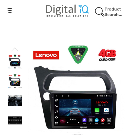
Product
Search...
5% Έκπτωση