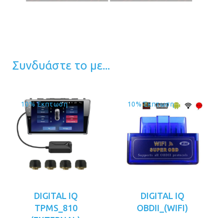
Συνδυάστε το με...
10% Έκπτωση
10% Έκπτωση
DIGITAL IQ
DIGITAL IQ
TPMS_810
OBDII_(WIFI)