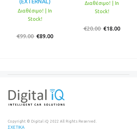
(EXTERNAL)
Διαθέσιμο! | In
Διαθέσιμο! | In
Stock!
Stock!
Original
Η
€
20.00
€
18.00
Original
Η
price
τρέχο
€
99.00
€
89.00
price
τρέχουσα
was:
τιμή
was:
τιμή
€20.00.
είναι:
€99.00.
είναι:
€18.00
€89.00.
Copyright © Digital iQ 2022 All Rights Reserved.
ΣΧΕΤΙΚΆ