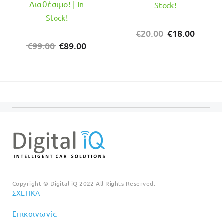
Διαθέσιμο! | In
Stock!
Stock!
Original
Η
€
20.00
€
18.00
Original
Η
price
τρέχο
€
99.00
€
89.00
price
τρέχουσα
was:
τιμή
was:
τιμή
€20.00.
είναι:
€99.00.
είναι:
€18.00
€89.00.
Copyright © Digital iQ 2022 All Rights Reserved.
ΣΧΕΤΙΚΆ
Επικοινωνία