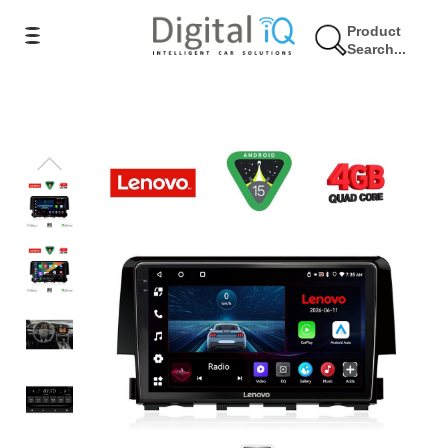
Product
Search...
9% Έκπτωση