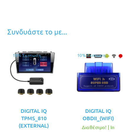
Συνδυάστε το με...
10% Έκπτωση
10% Έκπτωση
DIGITAL IQ
DIGITAL IQ
TPMS_810
OBDII_(WIFI)
(EXTERNAL)
Διαθέσιμο! | In