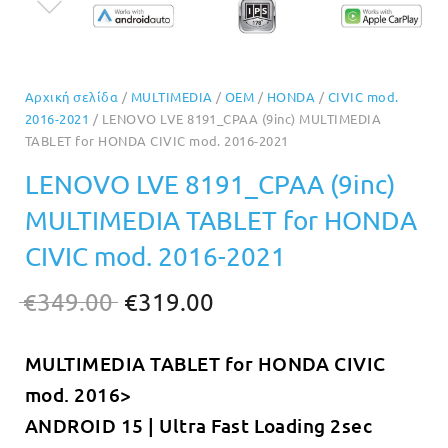
Αρχική σελίδα
/
MULTIMEDIA
/
OEM
/
HONDA
/
CIVIC mod.
2016-2021
/ LENOVO LVE 8191_CPAA (9inc) MULTIMEDIA
TABLET for HONDA CIVIC mod. 2016-2021
LENOVO LVE 8191_CPAA (9inc)
MULTIMEDIA TABLET for HONDA
CIVIC mod. 2016-2021
Original
Η
€
349.00
€
319.00
price
τρέχουσα
MULTIMEDIA TABLET for HONDA CIVIC
was:
τιμή
mod. 2016>
€349.00.
είναι:
ANDROID 15 | Ultra Fast Loading 2sec
€319.00.