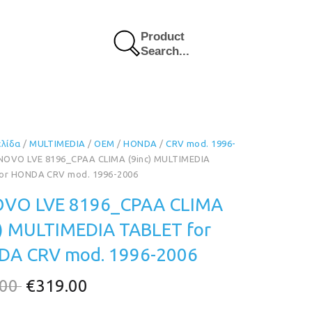
Product
Search...
ελίδα
/
MULTIMEDIA
/
OEM
/
HONDA
/
CRV mod. 1996-
NOVO LVE 8196_CPAA CLIMA (9inc) MULTIMEDIA
or HONDA CRV mod. 1996-2006
VO LVE 8196_CPAA CLIMA
c) MULTIMEDIA TABLET for
A CRV mod. 1996-2006
Original
Η
.00
€
319.00
price
τρέχουσα