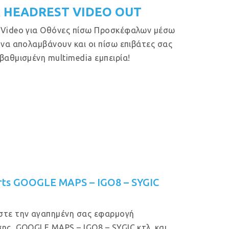
 HEADREST VIDEO OUT
 Video για Οθόνες πίσω Προσκέφαλων μέσω
 να απολαμβάνουν και οι πίσω επιβάτες σας
βαθμισμένη multimedia εμπειρία!
rts GOOGLE MAPS – IGO8 – SYGIC
στε την αγαπημένη σας εφαρμογή
ης, GOOGLE MAPS – IGO8 – SYGIC κτλ. και