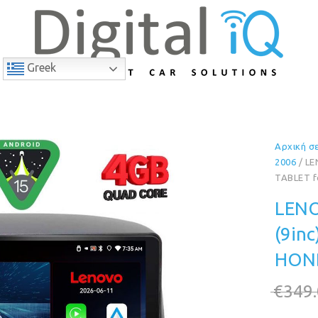
Greek
Αρχική σ
9% Έκπτωση
2006
/ LE
TABLET f
LENO
(9in
HOND
€
349