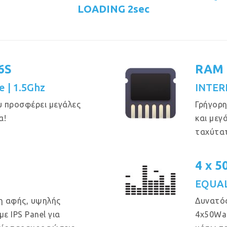
LOADING 2sec
6S
RAM 
e | 1.5Ghz
INTER
υ προσφέρει μεγάλες
Γρήγορη
α!
και μεγ
ταχύτα
4 x 
EQUAL
η αφής, υψηλής
Δυνατός
ε IPS Panel για
4x50Wa