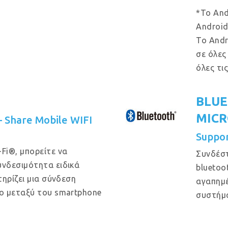
*Το And
Android
Το Andr
σε όλες
όλες τι
BLUE
MIC
 – Share Mobile WIFI
Suppo
Fi®, μπορείτε να
Συνδέστ
νδεσιμότητα ειδικά
bluetoo
ηρίζει μια σύνδεση
αγαπημέ
ο μεταξύ του smartphone
συστήμ