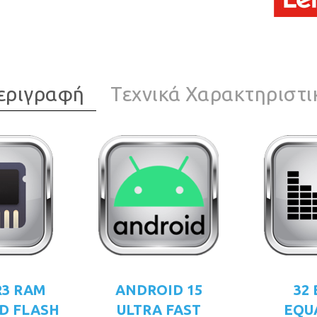
εριγραφή
Τεχνικά Χαρακτηριστι
R3 RAM
ANDROID 15
32
D FLASH
ULTRA FAST
EQU