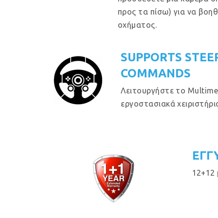
προς τα πίσω) για να βοη
οχήματος.
SUPPORTS STEE
COMMANDS
Λειτουργήστε το Multime
εργοστασιακά χειριστήρια
ΕΓΓ
12+12 