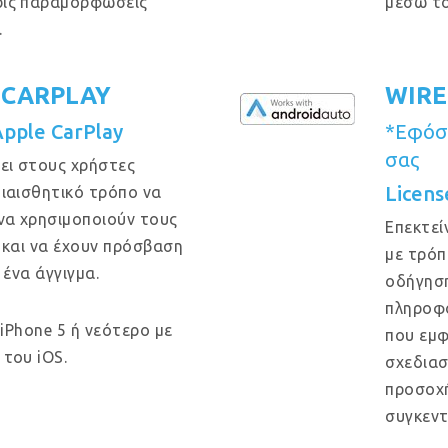
ρίς παραμορφώσεις
μέσω το
.
 CARPLAY
WIRE
Apple CarPlay
*Εφόσο
σας
ει στους χρήστες
Licens
ιαισθητικό τρόπο να
να χρησιμοποιούν τους
Επεκτεί
 και να έχουν πρόσβαση
με τρόπ
 ένα άγγιγμα.
οδήγηση
πληροφο
 iPhone 5 ή νεότερο με
που εμφ
του iOS.
σχεδιασ
προσοχή
συγκεντ