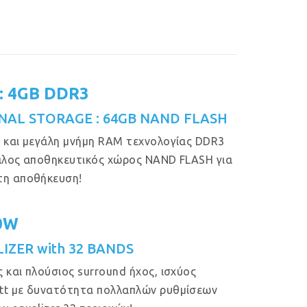
: 4GB DDR3
NAL STORAGE : 64GB NAND FLASH
 και μεγάλη μνήμη RAM τεχνολογίας DDR3
άλος αποθηκευτικός χώρος NAND FLASH για
τη αποθήκευση!
50W
IZER with 32 BANDS
 και πλούσιος surround ήχος, ισχύος
tt με δυνατότητα πολλαπλών ρυθμίσεων