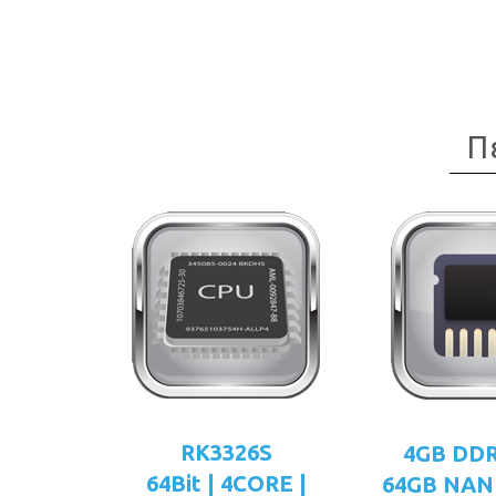
Π
RK3326S
4GB DD
64Bit | 4CORE |
64GB NAN