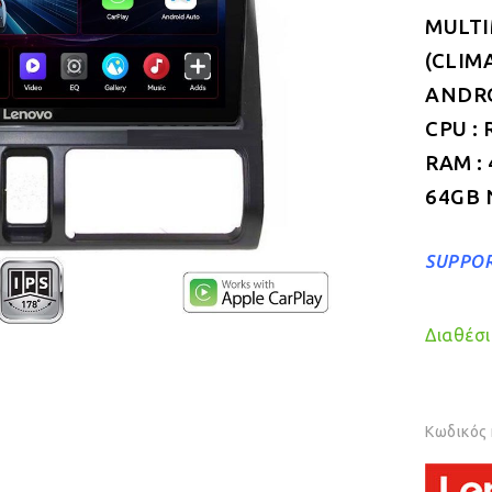
MULTI
(CLIM
ANDROI
CPU : 
RAM :
64GB 
SUPPOR
Διαθέσιμ
Κωδικός