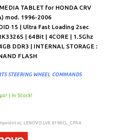
MEDIA TABLET for
was:
τιμή
HONDA CRV
A) mod. 1996-2006
€349.00.
είναι:
D 15 | Ultra Fast Loading 2sec
€319.00.
RK3326S | 64Bit | 4CORE | 1.5Ghz
 4GB DDR3 | INTERNAL STORAGE :
NAND FLASH
TS STEERING WHEEL COMMANDS
ο! | In Stock!
 προϊόντος:
LENOVO LVE 8196CL_CPAA