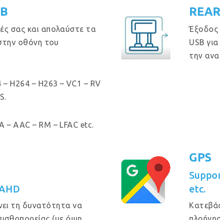
GB
REAR
ές σας και απολαύστε τα
Έξοδος
 στην οθόνη του
USB για
την ανα
 – H264 – H263 – VC1 – RV
S.
 – AAC – RM – LFAC etc.
GPS
Suppo
 AHD
etc.
νει τη δυνατότητα να
Κατεβά
πισθοπορείας (με όψη
πλοήγησ