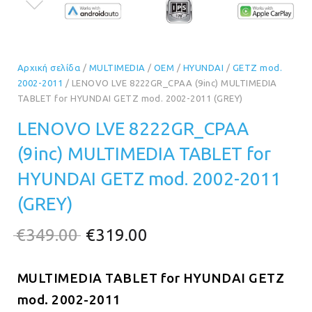
Αρχική σελίδα
/
MULTIMEDIA
/
OEM
/
HYUNDAI
/
GETZ mod.
2002-2011
/ LENOVO LVE 8222GR_CPAA (9inc) MULTIMEDIA
TABLET for HYUNDAI GETZ mod. 2002-2011 (GREY)
LENOVO LVE 8222GR_CPAA
(9inc) MULTIMEDIA TABLET for
HYUNDAI GETZ mod. 2002-2011
(GREY)
Original
Η
€
349.00
€
319.00
price
τρέχουσα
MULTIMEDIA TABLET for HYUNDAI GETZ
was:
τιμή
mod. 2002-2011
€349.00.
είναι: