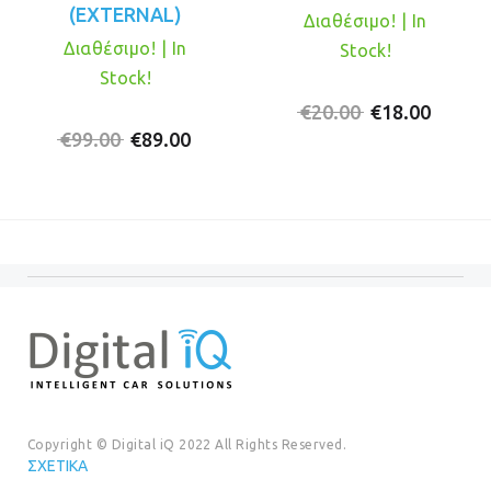
(EXTERNAL)
Διαθέσιμο! | In
Διαθέσιμο! | In
Stock!
Stock!
Original
Η
€
20.00
€
18.00
Original
Η
price
τρέχο
€
99.00
€
89.00
price
τρέχουσα
was:
τιμή
was:
τιμή
€20.00.
είναι:
€99.00.
είναι:
€18.00
€89.00.
Copyright © Digital iQ 2022 All Rights Reserved.
ΣΧΕΤΙΚΆ