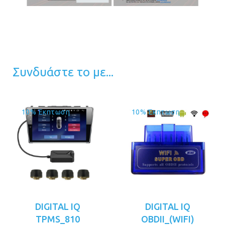
Συνδυάστε το με...
10% Έκπτωση
10% Έκπτωση
DIGITAL IQ
DIGITAL IQ
TPMS_810
OBDII_(WIFI)