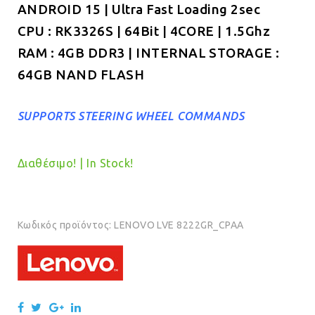
ANDROID 15 | Ultra Fast Loading 2sec
€319.00.
CPU : RK3326S | 64Bit | 4CORE | 1.5Ghz
RAM : 4GB DDR3 | INTERNAL STORAGE :
64GB NAND FLASH
SUPPORTS STEERING WHEEL COMMANDS
Διαθέσιμο! | In Stock!
Κωδικός προϊόντος:
LENOVO LVE 8222GR_CPAA