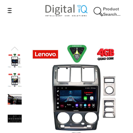
Product
Search...
9% Έκπτωση