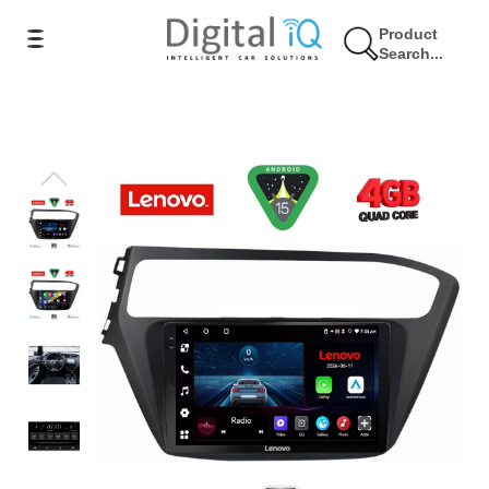
Product
Search...
9% Έκπτωση