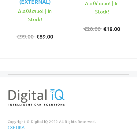
(EXTERNAL)
Διαθέσιμο! | In
Διαθέσιμο! | In
Stock!
Stock!
Original
Η
€
20.00
€
18.00
Original
Η
price
τρέχο
€
99.00
€
89.00
price
τρέχουσα
was:
τιμή
was:
τιμή
€20.00.
είναι:
€99.00.
είναι:
€18.00
€89.00.
Copyright © Digital iQ 2022 All Rights Reserved.
ΣΧΕΤΙΚΆ