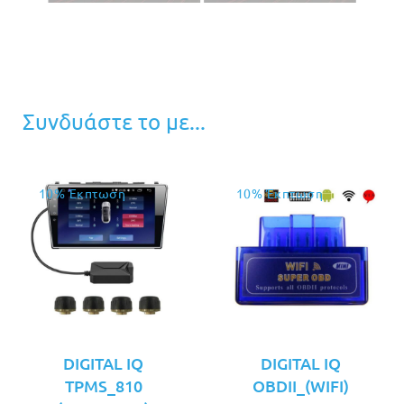
Συνδυάστε το με...
10% Έκπτωση
10% Έκπτωση
DIGITAL IQ
DIGITAL IQ
TPMS_810
OBDII_(WIFI)