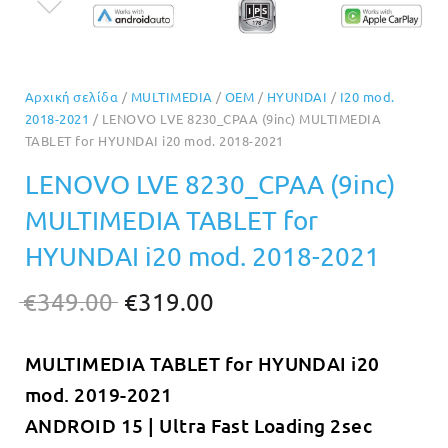
Αρχική σελίδα
/
MULTIMEDIA
/
OEM
/
HYUNDAI
/
I20 mod.
2018-2021
/ LENOVO LVE 8230_CPAA (9inc) MULTIMEDIA
TABLET for HYUNDAI i20 mod. 2018-2021
LENOVO LVE 8230_CPAA (9inc)
MULTIMEDIA TABLET for
HYUNDAI i20 mod. 2018-2021
Original
Η
€
349.00
€
319.00
price
τρέχουσα
MULTIMEDIA TABLET for HYUNDAI i20
was:
τιμή
mod. 2019-2021
€349.00.
είναι:
ANDROID 15 | Ultra Fast Loading 2sec
€319.00.