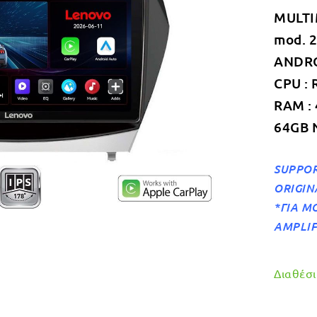
MULTI
mod. 
ANDROI
CPU : 
RAM :
64GB 
SUPPOR
ORIGIN
*ΓΙΑ Μ
AMPLIF
Διαθέσιμ