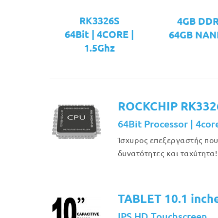
RK3326S
4GB DD
64Bit | 4CORE |
64GB NAN
1.5Ghz
ROCKCHIP RK332
64Bit Processor | 4cor
Ίσχυρος επεξεργαστής πο
δυνατότητες και ταχύτητα!
TABLET 10.1 inch
IPS HD Touchscreen