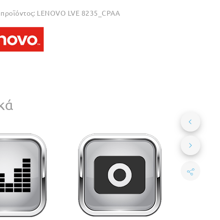
προϊόντος:
LENOVO LVE 8235_CPAA
κά