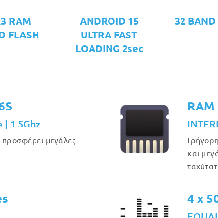
R3 RAM
ANDROID 15
32 BAND
D FLASH
ULTRA FAST
LOADING 2sec
6S
RAM 
e | 1.5Ghz
INTER
υ προσφέρει μεγάλες
Γρήγορη
και μεγ
ταχύτατ
es
4 x 
EQUAL