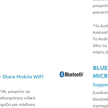
μπορείτ
μπροστά
*Το And
Android 
Το Andr
όλες τις
χώρες ή
BLUE
MIC
– Share Mobile WIFI
Suppo
i®, μπορείτε να
Συνδέστ
δεσιμότητα ειδικά
bluetoot
ηρίζει μια σύνδεση
αγαπημέ