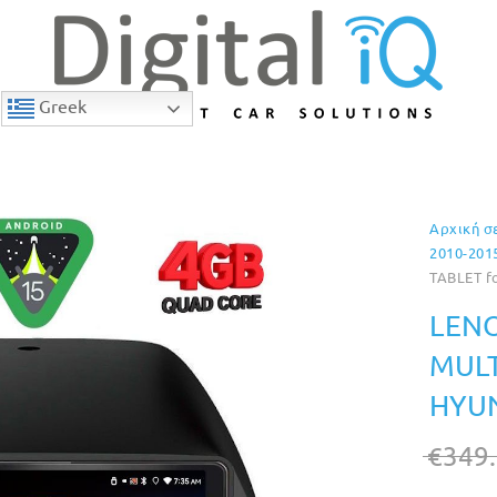
Greek
Αρχική σ
9% Έκπτωση
2010-201
TABLET f
LENO
MULT
HYUN
€
349