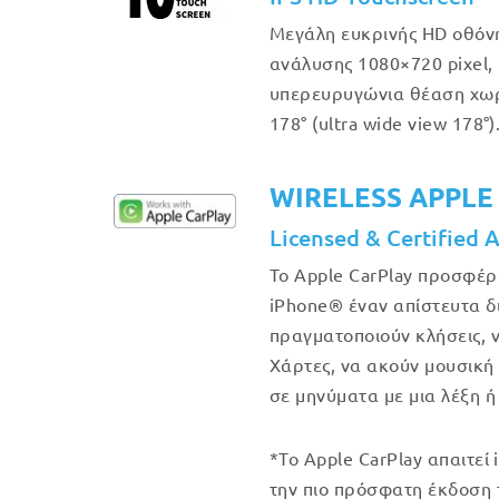
Μεγάλη ευκρινής HD οθόν
ανάλυσης 1080×720 pixel, 
υπερευρυγώνια θέαση χω
178° (ultra wide view 178°)
WIRELESS APPLE
Licensed & Certified 
Το Apple CarPlay προσφέρ
iPhone® έναν απίστευτα δ
πραγματοποιούν κλήσεις, 
Χάρτες, να ακούν μουσική
σε μηνύματα με μια λέξη ή
*Το Apple CarPlay απαιτεί 
την πιο πρόσφατη έκδοση 