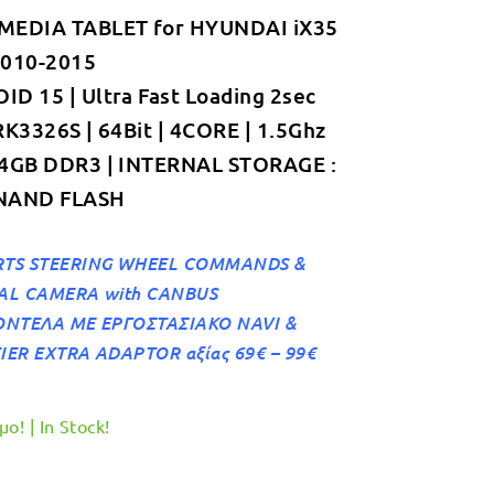
MEDIA TABLET for HYUNDAI iX35
was:
τιμή
2010-2015
€349.00.
είναι:
D 15 | Ultra Fast Loading 2sec
€319.00.
RK3326S | 64Bit | 4CORE | 1.5Ghz
 4GB DDR3 | INTERNAL STORAGE :
NAND FLASH
TS STEERING WHEEL COMMANDS &
AL CAMERA with CANBUS
ΟΝΤΕΛΑ ΜΕ ΕΡΓΟΣΤΑΣΙΑΚΟ NAVI &
IER EXTRA ADAPTOR αξίας 69€ – 99€
ο! | In Stock!