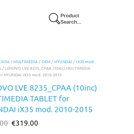
Product
Search...
ελίδα
/
MULTIMEDIA
/
OEM
/
HYUNDAI
/
IX35 mod.
5
/ LENOVO LVE 8235_CPAA (10inc) MULTIMEDIA
or HYUNDAI iX35 mod. 2010-2015
VO LVE 8235_CPAA (10inc)
IMEDIA TABLET for
DAI iX35 mod. 2010-2015
Original
Η
.00
€
319.00
price
τρέχουσα