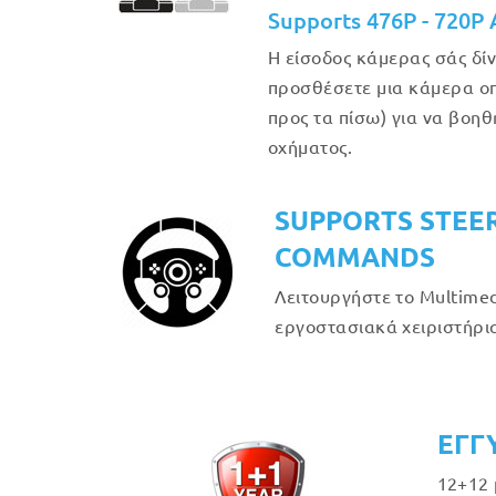
Supports 476P - 720P
Η είσοδος κάμερας σάς δίν
προσθέσετε μια κάμερα οπ
προς τα πίσω) για να βοη
οχήματος.
SUPPORTS STEE
COMMANDS
Λειτουργήστε το Multimed
εργοστασιακά χειριστήρια
ΕΓΓ
12+12 