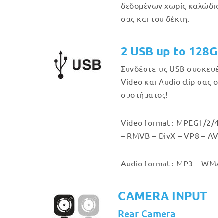
δεδομένων χωρίς καλώδιο
σας και του δέκτη.
2 USB up to 128
Συνδέστε τις USB συσκευ
Video και Audio clip σας 
συστήματος!
Video format : MPEG1/2/4
– RMVB – DivX – VP8 – AV
Audio format : MP3 – WMA
CAMERA INPUT
Rear Camera