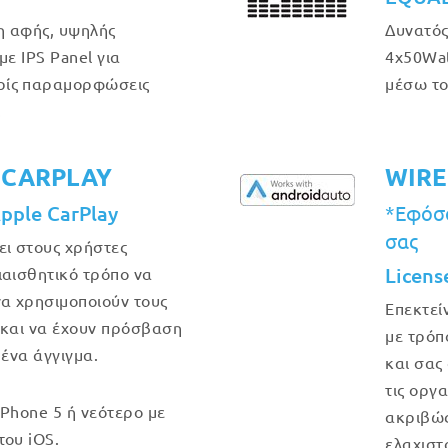
η αφής, υψηλής
Δυνατός
με IPS Panel για
4x50Wat
ρίς παραμορφώσεις
μέσω το
.
 CARPLAY
WIRE
Apple CarPlay
*Εφόσο
σας
ει στους χρήστες
Licens
ιαισθητικό τρόπο να
να χρησιμοποιούν τους
Επεκτεί
 και να έχουν πρόσβαση
με τρόπ
 ένα άγγιγμα.
και σας
τις οργ
iPhone 5 ή νεότερο με
ακριβώς 
του iOS.
ελαχιστ