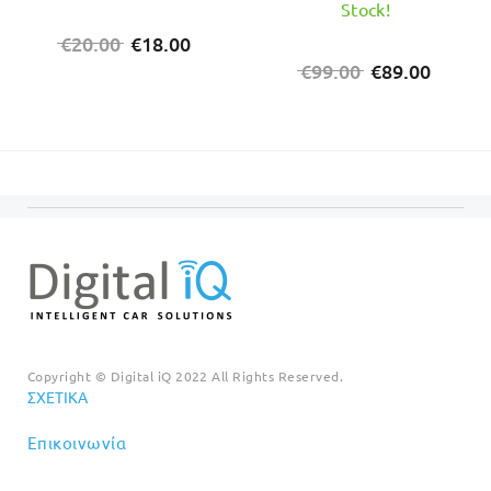
Stock!
Original
Η
€
20.00
€
18.00
price
τρέχουσα
Original
Η
€
99.00
€
89.00
was:
τιμή
price
τρέχο
€20.00.
είναι:
was:
τιμή
€18.00.
€99.00.
είναι:
€89.00
Copyright © Digital iQ 2022 All Rights Reserved.
ΣΧΕΤΙΚΆ
Επικοινωνία