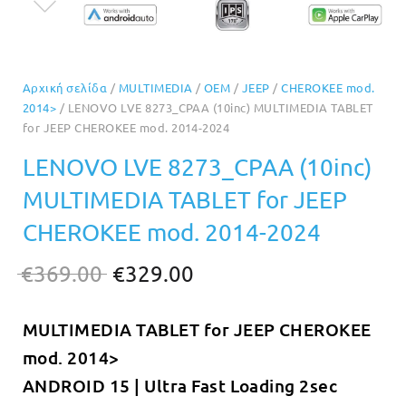
Αρχική σελίδα
/
MULTIMEDIA
/
OEM
/
JEEP
/
CHEROKEE mod.
2014>
/ LENOVO LVE 8273_CPAA (10inc) MULTIMEDIA TABLET
for JEEP CHEROKEE mod. 2014-2024
LENOVO LVE 8273_CPAA (10inc)
MULTIMEDIA TABLET for JEEP
CHEROKEE mod. 2014-2024
Original
Η
€
369.00
€
329.00
price
τρέχουσα
MULTIMEDIA TABLET for JEEP CHEROKEE
was:
τιμή
mod. 2014>
€369.00.
είναι:
ANDROID 15 | Ultra Fast Loading 2sec
€329.00.