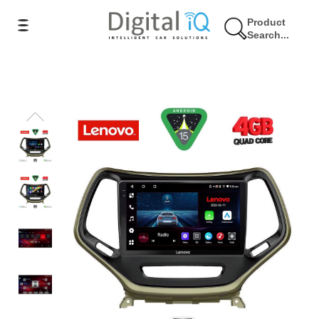
Product
Search...
11% Έκπτωση