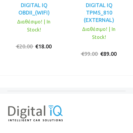
DIGITAL IQ
DIGITAL IQ
OBDII_(WIFI)
TPMS_810
(EXTERNAL)
Διαθέσιμο! | In
Διαθέσιμο! | In
Stock!
Stock!
Original
Η
€
20.00
€
18.00
price
τρέχουσα
Original
Η
€
99.00
€
89.00
was:
τιμή
price
τρέχο
€20.00.
είναι:
was:
τιμή
€18.00.
€99.00.
είναι:
€89.00