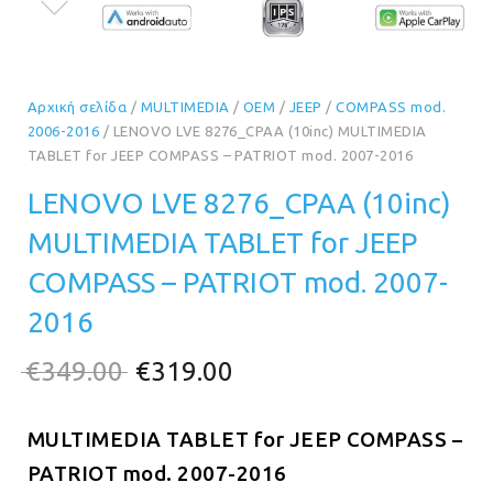
Αρχική σελίδα
/
MULTIMEDIA
/
OEM
/
JEEP
/
COMPASS mod.
2006-2016
/ LENOVO LVE 8276_CPAA (10inc) MULTIMEDIA
TABLET for JEEP COMPASS – PATRIOT mod. 2007-2016
LENOVO LVE 8276_CPAA (10inc)
MULTIMEDIA TABLET for JEEP
COMPASS – PATRIOT mod. 2007-
2016
Original
Η
€
349.00
€
319.00
price
τρέχουσα
MULTIMEDIA TABLET for JEEP COMPASS –
was:
τιμή
PATRIOT mod. 2007-2016
€349.00.
είναι: