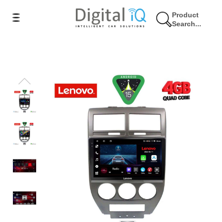
Product
Search...
9% Έκπτωση