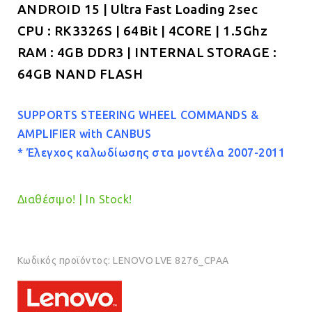
ANDROID 15 | Ultra Fast Loading 2sec
€319.00.
CPU : RK3326S | 64Bit | 4CORE | 1.5Ghz
RAM : 4GB DDR3 | INTERNAL STORAGE :
64GB NAND FLASH
SUPPORTS STEERING WHEEL COMMANDS &
AMPLIFIER with CANBUS
* Έλεγχος καλωδίωσης στα μοντέλα 2007-2011
Διαθέσιμο! | In Stock!
Κωδικός προϊόντος:
LENOVO LVE 8276_CPAA