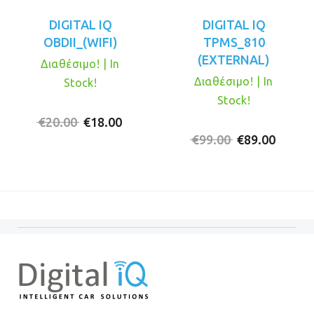
DIGITAL IQ
DIGITAL IQ
OBDII_(WIFI)
TPMS_810
(EXTERNAL)
Διαθέσιμο! | In
Διαθέσιμο! | In
Stock!
Stock!
Original
Η
€
20.00
€
18.00
price
τρέχουσα
Original
Η
€
99.00
€
89.00
was:
τιμή
price
τρέχο
€20.00.
είναι:
was:
τιμή
€18.00.
€99.00.
είναι:
€89.00