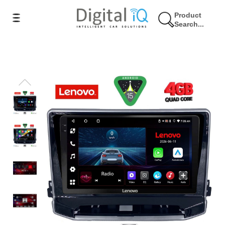
Product
Search...
11% Έκπτωση