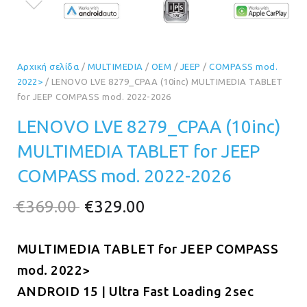
Αρχική σελίδα
/
MULTIMEDIA
/
OEM
/
JEEP
/
COMPASS mod.
2022>
/ LENOVO LVE 8279_CPAA (10inc) MULTIMEDIA TABLET
for JEEP COMPASS mod. 2022-2026
LENOVO LVE 8279_CPAA (10inc)
MULTIMEDIA TABLET for JEEP
COMPASS mod. 2022-2026
Original
Η
€
369.00
€
329.00
price
τρέχουσα
MULTIMEDIA TABLET for JEEP COMPASS
was:
τιμή
mod. 2022>
€369.00.
είναι:
ANDROID 15 | Ultra Fast Loading 2sec
€329.00.