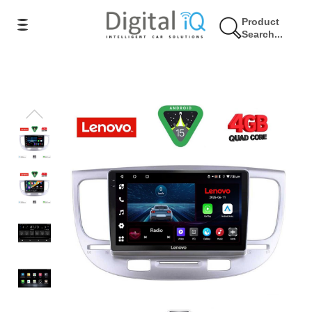
Product
Search...
9% Έκπτωση