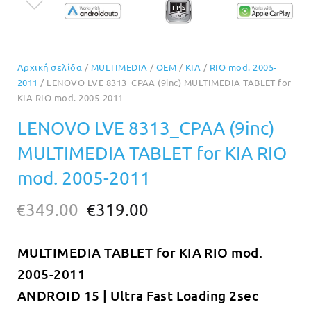
Αρχική σελίδα
/
MULTIMEDIA
/
OEM
/
KIA
/
RIO mod. 2005-
2011
/ LENOVO LVE 8313_CPAA (9inc) MULTIMEDIA TABLET for
KIA RIO mod. 2005-2011
LENOVO LVE 8313_CPAA (9inc)
MULTIMEDIA TABLET for KIA RIO
mod. 2005-2011
Original
Η
€
349.00
€
319.00
price
τρέχουσα
MULTIMEDIA TABLET for KIA RIO mod.
was:
τιμή
2005-2011
€349.00.
είναι:
ANDROID 15 | Ultra Fast Loading 2sec
€319.00.