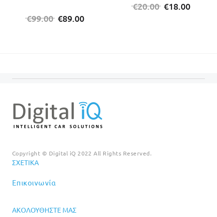
Original
Η
€
20.00
€
18.00
Original
Η
price
τρέχο
€
99.00
€
89.00
price
τρέχουσα
was:
τιμή
was:
τιμή
€20.00.
είναι:
€99.00.
είναι:
€18.00
€89.00.
Copyright © Digital iQ 2022 All Rights Reserved.
ΣΧΕΤΙΚΆ
Επικοινωνία
ΑΚΟΛΟΥΘΉΣΤΕ ΜΑΣ