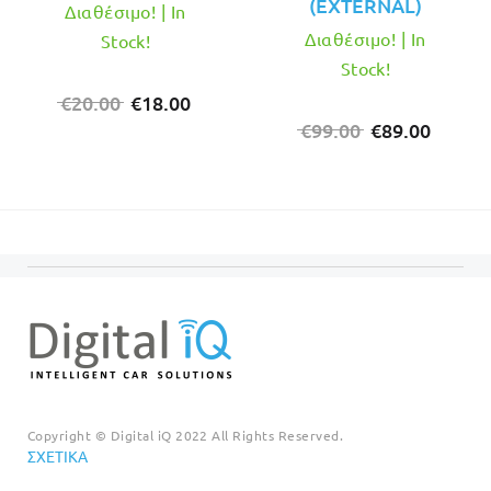
(EXTERNAL)
Διαθέσιμο! | In
Διαθέσιμο! | In
Stock!
Stock!
Original
Η
€
20.00
€
18.00
price
τρέχουσα
Original
Η
€
99.00
€
89.00
was:
τιμή
price
τρέχο
€20.00.
είναι:
was:
τιμή
€18.00.
€99.00.
είναι:
€89.00
Copyright © Digital iQ 2022 All Rights Reserved.
ΣΧΕΤΙΚΆ