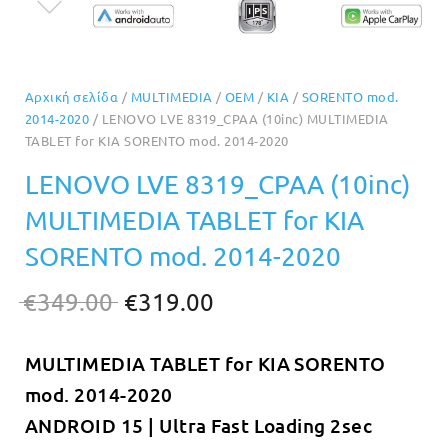
Αρχική σελίδα
/
MULTIMEDIA
/
OEM
/
KIA
/
SORENTO mod.
2014-2020
/ LENOVO LVE 8319_CPAA (10inc) MULTIMEDIA
TABLET for KIA SORENTO mod. 2014-2020
LENOVO LVE 8319_CPAA (10inc)
MULTIMEDIA TABLET for KIA
SORENTO mod. 2014-2020
Original
Η
€
349.00
€
319.00
price
τρέχουσα
MULTIMEDIA TABLET for KIA SORENTO
was:
τιμή
mod. 2014-2020
€349.00.
είναι:
ANDROID 15 | Ultra Fast Loading 2sec
€319.00.