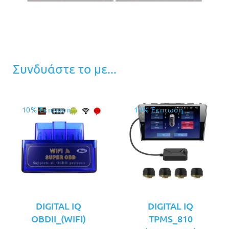
Συνδυάστε το με...
10% Έκπτωση
10% Έκπτωση
DIGITAL IQ
DIGITAL IQ
OBDII_(WIFI)
TPMS_810