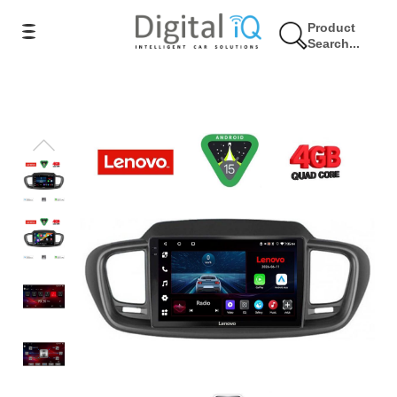
Product
Search...
9% Έκπτωση