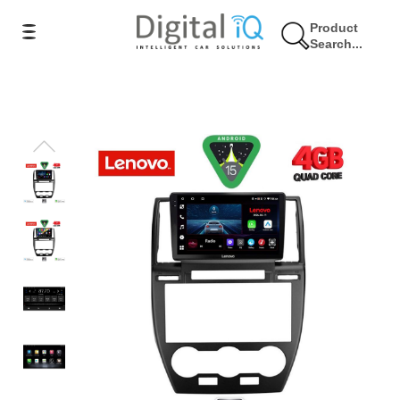
Product
Search...
8% Έκπτωση