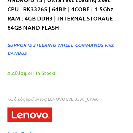
€349.00.
CPU : RK3326S | 64Bit | 4CORE | 1.5Ghz
RAM : 4GB DDR3 | INTERNAL STORAGE :
64GB NAND FLASH
SUPPORTS STEERING WHEEL COMMANDS with
CANBUS
Διαθέσιμο! | In Stock!
Κωδικός προϊόντος:
LENOVO LVE 8330_CPAA