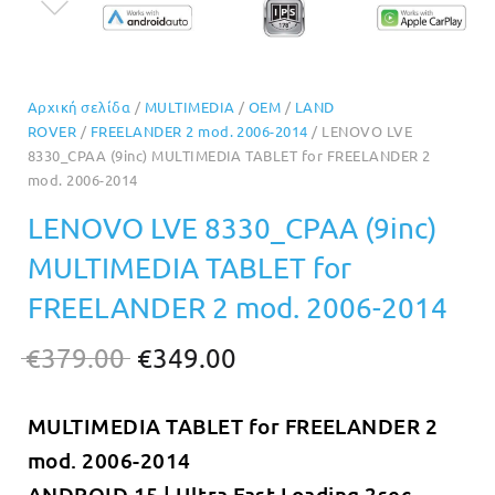
Αρχική σελίδα
/
MULTIMEDIA
/
OEM
/
LAND
ROVER
/
FREELANDER 2 mod. 2006-2014
/ LENOVO LVE
8330_CPAA (9inc) MULTIMEDIA TABLET for FREELANDER 2
mod. 2006-2014
LENOVO LVE 8330_CPAA (9inc)
MULTIMEDIA TABLET for
FREELANDER 2 mod. 2006-2014
Original
Η
€
379.00
€
349.00
price
τρέχουσα
MULTIMEDIA TABLET for FREELANDER 2
was:
τιμή
mod. 2006-2014
€379.00.
είναι:
ANDROID 15 | Ultra Fast Loading 2sec