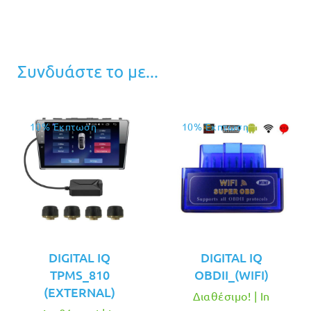
Συνδυάστε το με...
10% Έκπτωση
10% Έκπτωση
DIGITAL IQ
DIGITAL IQ
TPMS_810
OBDII_(WIFI)
(EXTERNAL)
Διαθέσιμο! | In