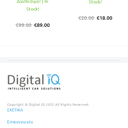
Διαθέσιμο! | In
Stock!
Stock!
Original
Η
€
20.00
€
18.00
Original
Η
price
τρέχο
€
99.00
€
89.00
price
τρέχουσα
was:
τιμή
was:
τιμή
€20.00.
είναι:
€99.00.
είναι:
€18.00
€89.00.
Copyright © Digital iQ 2022 All Rights Reserved.
ΣΧΕΤΙΚΆ
Επικοινωνία