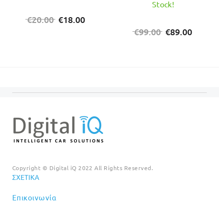
Stock!
Original
Η
€
20.00
€
18.00
price
τρέχουσα
Original
Η
€
99.00
€
89.00
was:
τιμή
price
τρέχο
€20.00.
είναι:
was:
τιμή
€18.00.
€99.00.
είναι:
€89.00
Copyright © Digital iQ 2022 All Rights Reserved.
ΣΧΕΤΙΚΆ
Επικοινωνία