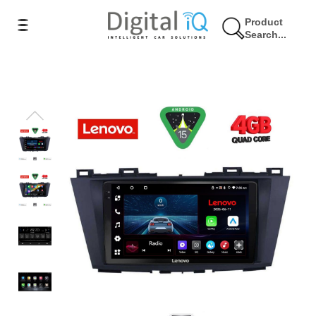
Product
Search...
11% Έκπτωση