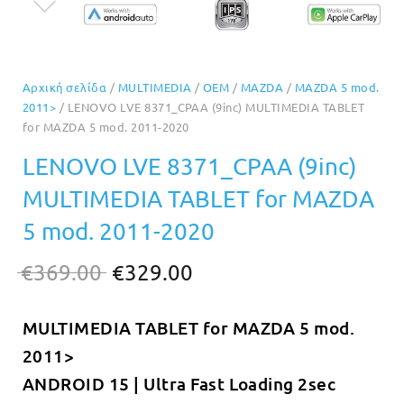
Αρχική σελίδα
/
MULTIMEDIA
/
OEM
/
MAZDA
/
MAZDA 5 mod.
2011>
/ LENOVO LVE 8371_CPAA (9inc) MULTIMEDIA TABLET
for MAZDA 5 mod. 2011-2020
LENOVO LVE 8371_CPAA (9inc)
MULTIMEDIA TABLET for MAZDA
5 mod. 2011-2020
Original
Η
€
369.00
€
329.00
price
τρέχουσα
MULTIMEDIA TABLET for MAZDA 5 mod.
was:
τιμή
2011>
€369.00.
είναι:
ANDROID 15 | Ultra Fast Loading 2sec
€329.00.