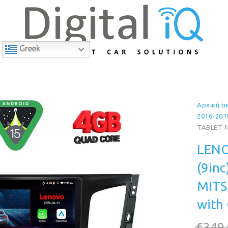
Greek
Αρχική σ
9% Έκπτωση
2016-201
TABLET f
LENO
(9in
MITS
with
€
349