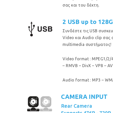
σας και του δέκτη.
2 USB up to 128
Συνδέστε τις USB συσκευ
Video και Audio clip σας
multimedia συστήματος!
Video format : MPEG1/2/4
– RMVB – DivX – VP8 – AV
Audio format : MP3 – WMA
CAMERA INPUT
Rear Camera
Supports 476P - 720P