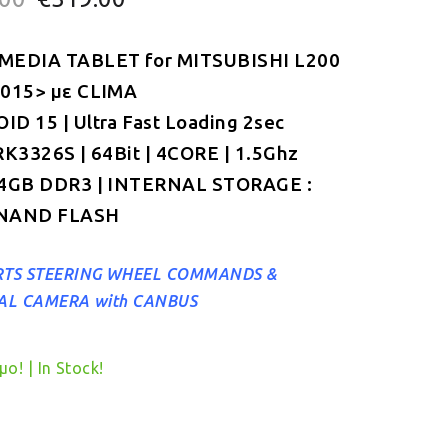
price
τρέχουσα
MEDIA TABLET for
was:
τιμή
MITSUBISHI L200
2015> με CLIMA
€349.00.
είναι:
D 15 | Ultra Fast Loading 2sec
€319.00.
RK3326S | 64Bit | 4CORE | 1.5Ghz
 4GB DDR3 | INTERNAL STORAGE :
NAND FLASH
TS STEERING WHEEL COMMANDS &
AL CAMERA with CANBUS
ο! | In Stock!