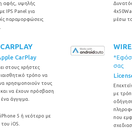
η αφής, υψηλής
Δυνατός
ε IPS Panel για
4x50Wa
ρίς παραμορφώσεις
μέσω το
.
 CARPLAY
WIRE
Apple CarPlay
*Εφόσο
σας
ει στους χρήστες
Licens
ιαισθητικό τρόπο να
να χρησιμοποιούν τους
Επεκτεί
 και να έχουν πρόσβαση
με τρόπ
 ένα άγγιγμα.
οδήγηση
πληροφο
 iPhone 5 ή νεότερο με
που εμφ
του iOS.
σχεδιασ