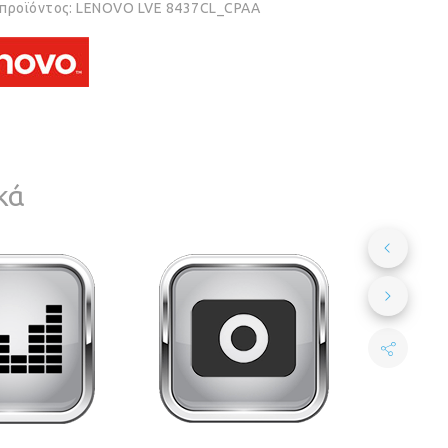
 προϊόντος:
LENOVO LVE 8437CL_CPAA
κά