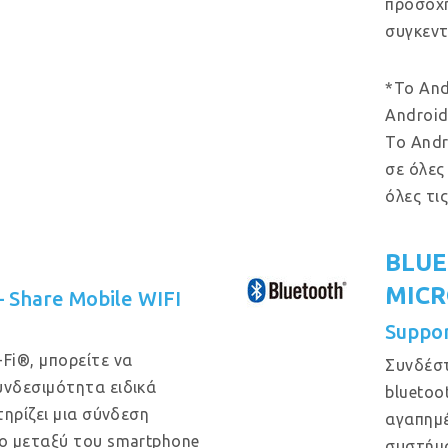
προσοχή
συγκεντ
*Το And
Android
Το Andr
σε όλες
όλες τι
BLUE
MIC
 – Share Mobile WIFI
Suppo
Fi®, μπορείτε να
Συνδέστ
νδεσιμότητα ειδικά
bluetoo
ηρίζει μια σύνδεση
αγαπημέ
ο μεταξύ του smartphone
συστήμ