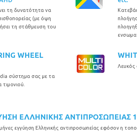
νει τη δυνατότητα να
Κατεβά
πισθοπορείας (με όψη
πλοήγησ
θήσει τη στάθμευση του
πλοηγηθ
ενσωμα
RING WHEEL
WHIT
Λευκός 
dia σύστημα σας με τα
 τιμονιού.
ΥΗΣΗ ΕΛΛΗΝΙΚΗΣ ΑΝΤΙΠΡΟΣΩΠΕΙΑΣ 
μήνες εγγύηση Ελληνικής αντιπροσωπείας εφόσον η τοποθ