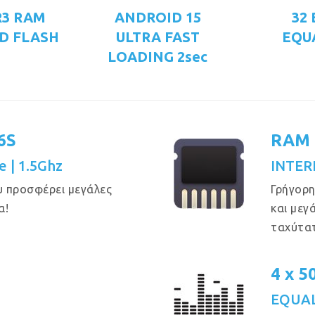
R3 RAM
ANDROID 15
32
D FLASH
ULTRA FAST
EQU
LOADING 2sec
6S
RAM 
e | 1.5Ghz
INTER
υ προσφέρει μεγάλες
Γρήγορη
α!
και μεγ
ταχύτα
4 x 
EQUAL