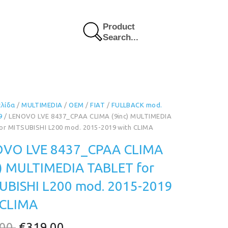
Product
Search...
ελίδα
/
MULTIMEDIA
/
OEM
/
FIAT
/
FULLBACK mod.
9
/ LENOVO LVE 8437_CPAA CLIMA (9inc) MULTIMEDIA
or MITSUBISHI L200 mod. 2015-2019 with CLIMA
VO LVE 8437_CPAA CLIMA
c) MULTIMEDIA TABLET for
UBISHI L200 mod. 2015-2019
 CLIMA
Original
Η
.00
€
319.00