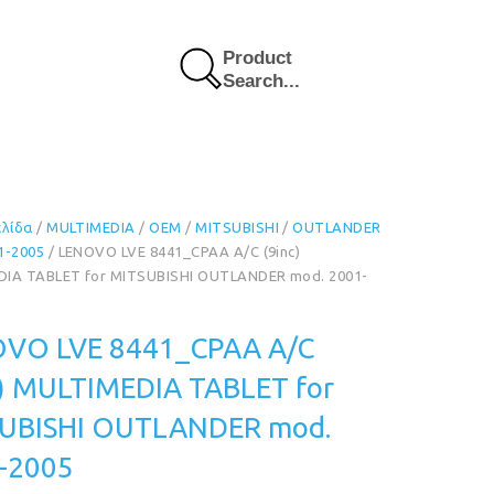
Product
Search...
ελίδα
/
MULTIMEDIA
/
OEM
/
MITSUBISHI
/
OUTLANDER
1-2005
/ LENOVO LVE 8441_CPAA A/C (9inc)
IA TABLET for MITSUBISHI OUTLANDER mod. 2001-
VO LVE 8441_CPAA A/C
c) MULTIMEDIA TABLET for
UBISHI OUTLANDER mod.
-2005