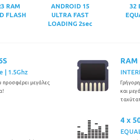
R3 RAM
ANDROID 15
32
D FLASH
ULTRA FAST
EQU
LOADING 2sec
6S
RAM 
e | 1.5Ghz
INTER
υ προσφέρει μεγάλες
Γρήγορη
α!
και μεγ
ταχύτα
4 x 
EQUAL