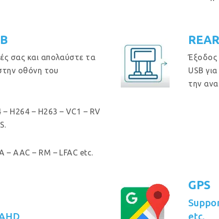
GB
REAR
ές σας και απολαύστε τα
Έξοδος
 στην οθόνη του
USB για
την ανα
 – H264 – H263 – VC1 – RV
S.
 – AAC – RM – LFAC etc.
GPS
Suppo
 AHD
etc.