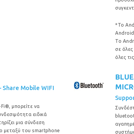
συγκεντ
*Το And
Android
Το Andr
σε όλες
όλες τι
BLUE
MIC
 – Share Mobile WIFI
Suppo
Fi®, μπορείτε να
Συνδέστ
νδεσιμότητα ειδικά
bluetoo
ηρίζει μια σύνδεση
αγαπημέ
ο μεταξύ του smartphone
συστήμ