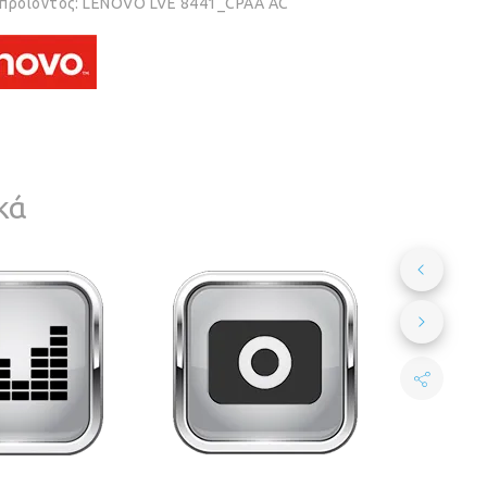
 προϊόντος:
LENOVO LVE 8441_CPAA AC
κά