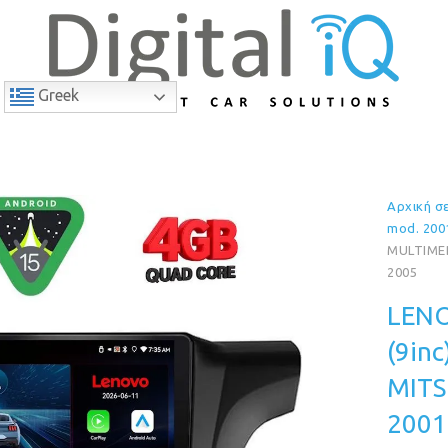
Greek
Αρχική σ
9% Έκπτωση
mod. 200
MULTIMED
2005
LENO
(9in
MITS
2001