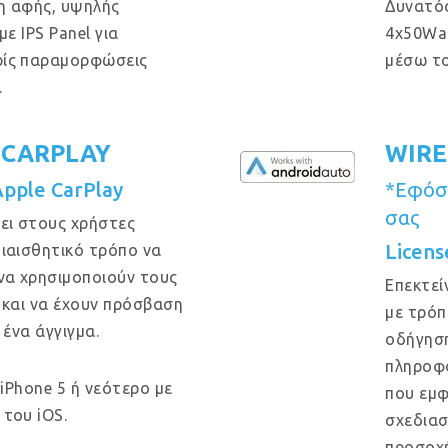
η αφής, υψηλής
Δυνατός
ε IPS Panel για
4x50Wa
ρίς παραμορφώσεις
μέσω το
.
 CARPLAY
WIRE
Apple CarPlay
*Εφόσο
σας
ει στους χρήστες
Licens
ιαισθητικό τρόπο να
να χρησιμοποιούν τους
Επεκτεί
 και να έχουν πρόσβαση
με τρόπ
 ένα άγγιγμα.
οδήγηση
πληροφο
 iPhone 5 ή νεότερο με
που εμφ
του iOS.
σχεδιασ
προσοχή