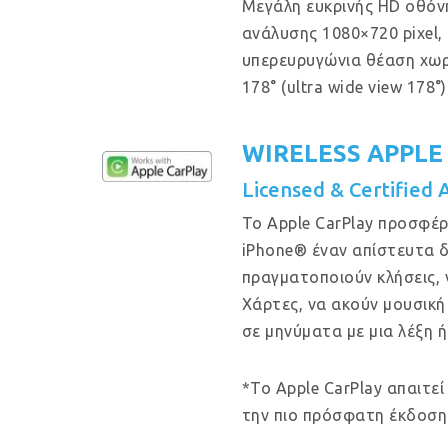
Μεγάλη ευκρινής HD οθόν
ανάλυσης 1080×720 pixel, μ
υπερευρυγώνια θέαση χω
178° (ultra wide view 178°)
WIRELESS APPLE
Licensed & Certified 
Το Apple CarPlay προσφέρ
iPhone® έναν απίστευτα δ
πραγματοποιούν κλήσεις, 
Χάρτες, να ακούν μουσική
σε μηνύματα με μια λέξη ή
*Το Apple CarPlay απαιτεί
την πιο πρόσφατη έκδοση 