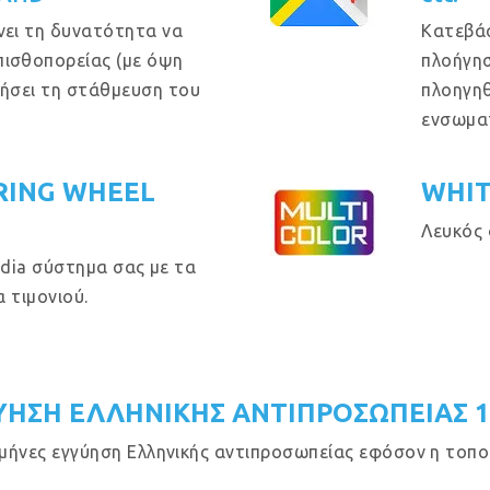
νει τη δυνατότητα να
Κατεβά
πισθοπορείας (με όψη
πλοήγησ
θήσει τη στάθμευση του
πλοηγηθ
ενσωμα
RING WHEEL
WHIT
Λευκός 
dia σύστημα σας με τα
 τιμονιού.
ΥΗΣΗ ΕΛΛΗΝΙΚΗΣ ΑΝΤΙΠΡΟΣΩΠΕΙΑΣ 
μήνες εγγύηση Ελληνικής αντιπροσωπείας εφόσον η τοποθ