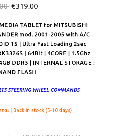
Original
Η
.00
€
319.00
price
τρέχουσα
MEDIA TABLET for MITSUBISHI
was:
τιμή
NDER mod. 2001-2005 with A/C
€349.00.
είναι:
D 15 | Ultra Fast Loading 2sec
€319.00.
RK3326S | 64Bit | 4CORE | 1.5Ghz
 4GB DDR3 | INTERNAL STORAGE :
NAND FLASH
TS STEERING WHEEL COMMANDS
ται | Back in stock (5-10 days)