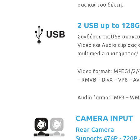
σας και του δέκτη.
2 USB up to 128
Συνδέστε τις USB συσκευ
Video και Audio clip σας
multimedia συστήματος!
Video format : MPEG1/2/4
– RMVB – DivX – VP8 – AV
Audio format : MP3 – WMA
CAMERA INPUT
Rear Camera
Supports 476P - 720P