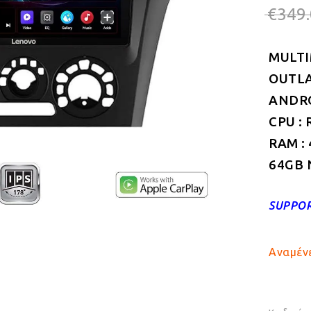
€
349
MULTI
OUTLA
ANDROI
CPU : 
RAM :
64GB 
SUPPOR
Αναμένε