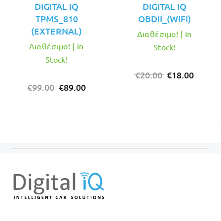
DIGITAL IQ
DIGITAL IQ
TPMS_810
OBDII_(WIFI)
(EXTERNAL)
Διαθέσιμο! | In
Διαθέσιμο! | In
Stock!
Stock!
Original
Η
€
20.00
€
18.00
Original
Η
price
τρέχο
€
99.00
€
89.00
price
τρέχουσα
was:
τιμή
was:
τιμή
€20.00.
είναι:
€99.00.
είναι:
€18.00
€89.00.