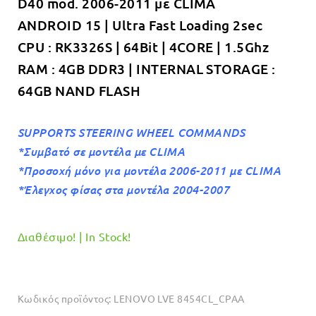
D40 mod. 2006-2011 με CLIMA
€349.00.
είναι:
ANDROID 15 | Ultra Fast Loading 2sec
€319.00.
CPU : RK3326S | 64Bit | 4CORE | 1.5Ghz
RAM : 4GB DDR3 | INTERNAL STORAGE :
64GB NAND FLASH
SUPPORTS STEERING WHEEL COMMANDS
*Συμβατό σε μοντέλα με CLIMA
*Προσοχή μόνο για μοντέλα 2006-2011 με CLIMA
*Έλεγχος φίσας στα μοντέλα 2004-2007
Διαθέσιμο! | In Stock!
Κωδικός προϊόντος:
LENOVO LVE 8454CL_CPAA