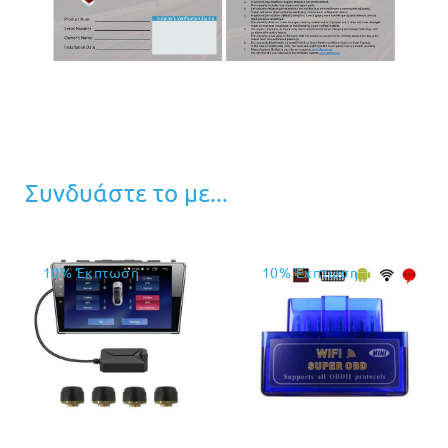
Συνδυάστε το με...
10% Έκπτωση
10% Έκπτωση