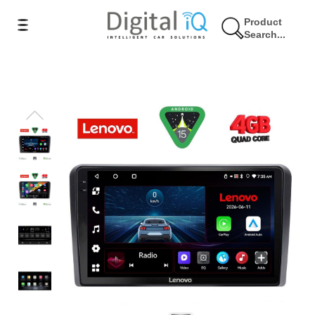
Product
Search...
9% Έκπτωση