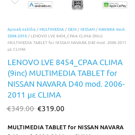
Αρχική σελίδα
/
MULTIMEDIA
/
OEM
/
NISSAN
/
NAVARA mod.
2004-2016
/ LENOVO LVE 8454_CPAA CLIMA (9inc)
MULTIMEDIA TABLET for NISSAN NAVARA D40 mod. 2006-2011
με CLIMA
LENOVO LVE 8454_CPAA CLIMA
(9inc) MULTIMEDIA TABLET for
NISSAN NAVARA D40 mod. 2006-
2011 με CLIMA
Original
Η
€
349.00
€
319.00
price
τρέχουσα
MULTIMEDIA TABLET for NISSAN NAVARA
was:
τιμή