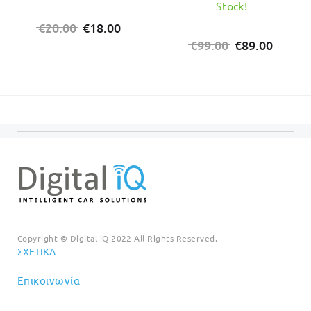
Stock!
Original
Η
€
20.00
€
18.00
price
τρέχουσα
Original
Η
€
99.00
€
89.00
was:
τιμή
price
τρέχο
€20.00.
είναι:
was:
τιμή
€18.00.
€99.00.
είναι:
€89.00
Copyright © Digital iQ 2022 All Rights Reserved.
ΣΧΕΤΙΚΆ
Επικοινωνία