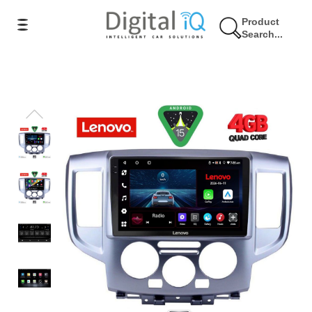
Product
Search...
9% Έκπτωση