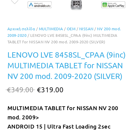
Αρχική σελίδα
/
MULTIMEDIA
/
OEM
/
NISSAN
/
NV 200 mod.
2009-2020
/ LENOVO LVE 8458SL_CPAA (9inc) MULTIMEDIA
TABLET for NISSAN NV 200 mod. 2009-2020 (SILVER)
LENOVO LVE 8458SL_CPAA (9inc)
MULTIMEDIA TABLET for NISSAN
NV 200 mod. 2009-2020 (SILVER)
Original
Η
€
349.00
€
319.00
price
τρέχουσα
MULTIMEDIA TABLET for
NISSAN NV 200
was:
τιμή
mod. 2009>
€349.00.
είναι:
ANDROID 15 | Ultra Fast Loading 2sec
€319.00.