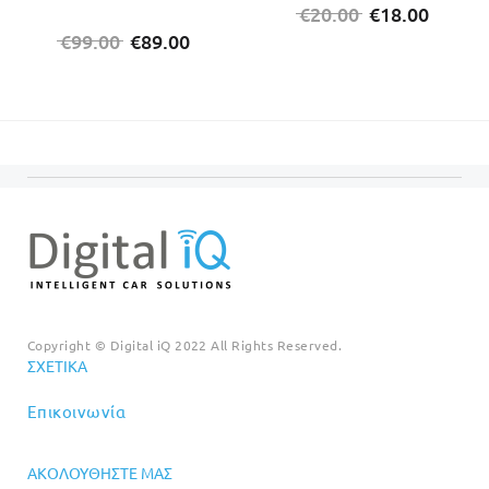
Original
Η
€
20.00
€
18.00
Original
Η
price
τρέχο
€
99.00
€
89.00
price
τρέχουσα
was:
τιμή
was:
τιμή
€20.00.
είναι:
€99.00.
είναι:
€18.00
€89.00.
Copyright © Digital iQ 2022 All Rights Reserved.
ΣΧΕΤΙΚΆ
Επικοινωνία
ΑΚΟΛΟΥΘΉΣΤΕ ΜΑΣ