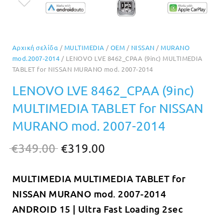
Αρχική σελίδα
/
MULTIMEDIA
/
OEM
/
NISSAN
/
MURANO
mod.2007-2014
/ LENOVO LVE 8462_CPAA (9inc) MULTIMEDIA
TABLET for NISSAN MURANO mod. 2007-2014
LENOVO LVE 8462_CPAA (9inc)
MULTIMEDIA TABLET for NISSAN
MURANO mod. 2007-2014
Original
Η
€
349.00
€
319.00
price
τρέχουσα
MULTIMEDIA MULTIMEDIA TABLET for
was:
τιμή
NISSAN MURANO mod. 2007-2014
€349.00.
είναι:
ANDROID 15 | Ultra Fast Loading 2sec
€319.00.