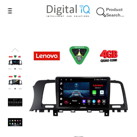
Product
Search...
9% Έκπτωση